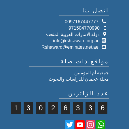
اتصل بنا
0097167447777
971504770990
دولة الامارات العربية المتحدة
info@rsh-award.org.ae
Rshaward@emirates.net.ae
مواقع ذات صلة
جمعية أم المؤمنين
مجلة عجمان للدراسات والبحوث
عدد الزائرين
1
3
0
2
6
3
3
6
Twitter
YouTube
Instagram
WhatsApp
Channel