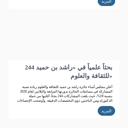
المزيد
244 بحثاً علمياً في «راشد بن حميد
للثقافة والعلوم»
أعلن مجلس أمناء جائزة راشد بن حميد للثقافة والعلوم زيادة نسبة
المشاركة في مسابقات الجائزة بدورتها السابعة والثلاثين لعام 2020
بنسبة 18%، حيث بلغت المشاركات 244 بحثاً، أغلبها من حملة
الدكتوراه ومن الباحثين ذوي التخصصات الدقيقة. وأوضحت الإحصاءات
أن عدد المشاركات التي دخلت المنافسة 244 مشاركة، تتصدرها
المملكة العربية السعودية ثم الإمارات، ثم سلطنة عمان ثم البحرين
المزيد
والكويت.