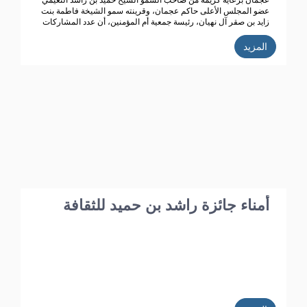
عجمان برعاية كريمة من صاحب السمو الشيخ حميد بن راشد النعيمي
عضو المجلس الأعلى حاكم عجمان، وقرينته سمو الشيخة فاطمة بنت
زايد بن صقر آل نهيان، رئيسة جمعية أم المؤمنين، أن عدد المشاركات
المتسلمة في الدورة الحالية للجائزة (الدورة الـ 39) بلغت 352 من 20
دولة عربية، تأهل منها 187 عملاً تخضع حالياً للتحكيم من قبل محكمين
المزيد
متخصصين تم اختيارهم خلال الاجتماع الذي عقده مجلس أمناء الجائزة
مؤخراً.
أمناء جائزة راشد بن حميد للثقافة