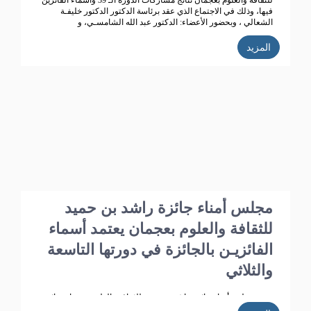
للثقافة والعلوم بعجمان نتائج مشاركات الدورة الـ 39 وأسماء الفائزين
فيها، وذلك في الاجتماع الذي عقد برئاسة الدكتور الدكتور خليفـة
الشعالي ، وبحضور الأعضاء: الدكتور عبد الله الشامسـي، و
الدكتورعبدالله السعيدي، و الدكتور عبد المجيد الخاجـة، و الدكتور خالد
الخاجة، و الدكتور سيـف الشعالـي، والدكتورة نهلة القاسمي، وأحـمد
المزيد
حـبيب الغريب، وخميس عبدالله،ونجيبـة محمد الرفاعي. وسعادة فائقة
هلال بو هزاع.
مجلس أمناء جائزة راشد بن حميد
للثقافة والعلوم بعجمان يعتمد أسماء
الفائزيـن بالجائزة في دورتها التاسعة
والثلاثي
عتمد مجلس أمناء جائزة راشد بن حميد للثقافة والعلوم بعجمان نتائج
مشاركات الدورة الـ 39 وأسماء الفائزين فيها، وذلك في الاجتماع الذي