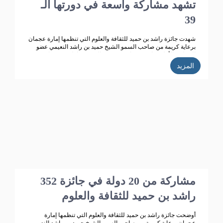
تشهد مشاركة واسعة في دورتها الـ
39
شهدت جائزة راشد بن حميد للثقافة والعلوم التي تنظمها إمارة عجمان
برعاية كريمة من صاحب السمو الشيخ حميد بن راشد النعيمي عضو
المجلس الأعلى حاكم عجمان ، وقرينته الشيخة فاطمة بنت زايد بن
صقر آل نهيان رئيسة جمعية أم المؤمنين.. تطوراً كبيراً وانتشاراً واسعاً
المزيد
حيث بلغت الأعمال المشاركة في الدورة الـ 38 للجائزة "358" مشاركة
من 14 دولة خليجية وعربية ،وتأهل للمنافسة 270 مشاركة، قام
بتحكيمها 147 محكما وفاز في هذه الدورة 35 مشاركا.
352 مشاركة من 20 دولة في جائزة
راشد بن حميد للثقافة والعلوم
أوضحت جائزة راشد بن حميد للثقافة والعلوم التي تنظمها إمارة