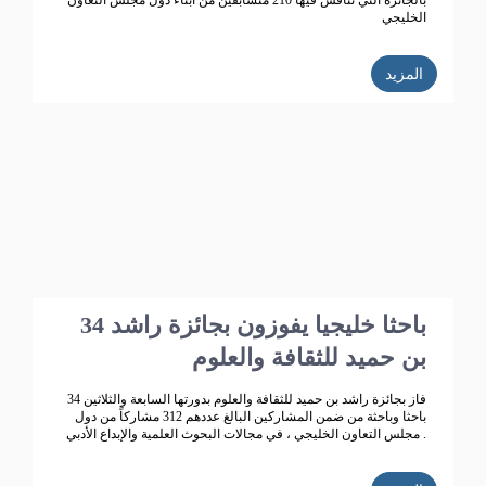
بالجائزة التي تنافس فيها 210 متسابقين من أبناء دول مجلس التعاون
الخليجي
المزيد
34 باحثا خليجيا يفوزون بجائزة راشد
بن حميد للثقافة والعلوم
فاز بجائزة راشد بن حميد للثقافة والعلوم بدورتها السابعة والثلاثين 34
باحثا وباحثة من ضمن المشاركين البالغ عددهم 312 مشاركاً من دول
مجلس التعاون الخليجي ، في مجالات البحوث العلمية والإبداع الأدبي .