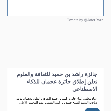
Tweets by @JaferRaza
جائزة راشد بن حميد للثقافة والعلوم
تعلن إطلاق جائزة عجمان للذكاء
الاصطناعي
أشاد مجلس أمناء جائزة راشد بن حميد للثقافة والعلوم بعجمان بدعم
صاحب السمو الشيخ حميد بن راشد النعيمي عضو المجلس الأعلى
حاكم عجمان ، وقرينته سمو الشيخة فاطمة بنت زايد بن صقر آل نهيان
رئيسة مجلس أمناء جائزة راشد بن حميد للثقافة والعلوم ، مؤكد ين