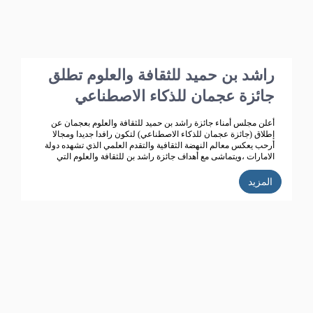
راشد بن حميد للثقافة والعلوم تطلق
جائزة عجمان للذكاء الاصطناعي
أعلن مجلس أمناء جائزة راشد بن حميد للثقافة والعلوم بعجمان عن
إطلاق (جائزة عجمان للذكاء الاصطناعي) لتكون رافدا جديدا ومجالا
أرحب يعكس معالم النهضة الثقافية والتقدم العلمي الذي تشهده دولة
الامارات ،ويتماشى مع أهداف جائزة راشد بن للثقافة والعلوم التي
تعمل على تحقيق تنمية ثقافية متميزة، ودعم حركة البحث العلمي
واثراء الحياة الثقافية المتطورة في دولة الامارات، الى جانب تكريم
المزيد
الباحثين ودعم انتاجهم العلمي كي يساهم في احداث نقلة حضارية
للمجتمع الاماراتي والعربي.