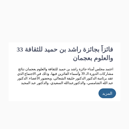
بو هزاع
33 فائزاً بجائزة راشد بن حميد للثقافة
والعلوم بعجمان
اعتمد مجلس أمناء جائزة راشد بن حميد للثقافة والعلوم بعجمان نتائج
مشاركات الدورة الـ 39 وأسماء الفائزين فيها، وذلك في الاجتماع الذي
عقد برئاسة الدكتور الدكتور خليفة الشعالي، وبحضور الأعضاء: الدكتور
عبد الله الشامسي، والدكتورعبدالله السعيدي، والدكتور عبد المجيد
الخاجة، والدكتور خالد الخاجة، والدكتور سيف الشعالي، والدكتورة نهلة
القاسمي، وأحمد حبيب الغريب، وخميس عبدالله، ونجيبة محمد
المزيد
الرفاعي. وفائقة هلال بو هزاع