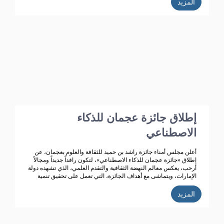
المزيد
على أن هذا الدعم الذي بدأ منذ انشاء الجائزة قبل 4 عقود وهو مستمر
حتى هذه اللحظة، حيث ساهم هذا الدعم في استمرار الجائزة وتطورها
من حيث المحتوى واعداد المشاركين فيها فضلا عن توسعها من النطاق
المحلي الى الخليجي حتى انطلاقتها الواسعة على مستوى الوطن
العربي في دورتها السابعة والثلاثون وذلك في عام 2020م.
إطلاق جائزة عجمان للذكاء
الاصطناعي
أعلن مجلس أمناء جائزة راشد بن حميد للثقافة والعلوم بعجمان، عن
إطلاق «جائزة عجمان للذكاء الاصطناعي»، لتكون رافداً جديداً ومجالاً
أرحب، يعكس معالم النهضة الثقافية والتقدم العلمي، الذي تشهده دولة
الإمارات، ويتماشى مع أهداف الجائزة، التي تعمل على تحقيق تنمية
ثقافية متميزة.
المزيد