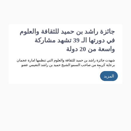
جائزة راشد بن حميد للثقافة والعلوم
في دورتها الـ 39 تشهد مشاركة
واسعة من 20 دولة
شهدت جائزة راشد بن حميد للثقافة والعلوم التي تنظمها امارة عجمان
برعاية كريمة من صاحب السمو الشيخ حميد بن راشد النعيمي عضو
المجلس الأعلى حاكم عجمان، وقرينته سمو الشيخة فاطمة بنت زايد
بن صقر آل نهيان رئيسة جمعية أم المؤمنين ، تطوراً كبيراً وانتشاراً
المزيد
واسعاً حيث بلغت الاعمال المشاركة في الدورة الـ 38 للجائزة( 358 )
مشاركة من 14 دولة خليجية وعربية ، وتأهل للمنافسة 270 مشاركة،
قام بتحكيمها 147 محكما، وفاز في هذه الدورة 35 مشاركا ، واعلنت
الجائزة ان الدورة الحالية للجائزة (39) بلغت عدد المشاركات
المستلمة (352 ) من 20 دولة عربية، وقد تأهل للمشاركة في التحكيم
187 عملا، حيث تتم حاليا عمليات التحكيم من قبل محكمين متخصصين
تم اختيارهم خلال الاجتماع الذي عقده مجلس أمناء الجائزة مؤخرا.