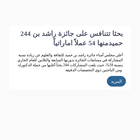
244 بحثا تتنافس على جائزة راشد بن
حميدمنها 54 عملاً اماراتياً
أعلن مجلس أمناء جائزة راشد بن حميد للثقافة والعلوم عن زيادة نسبة
المشاركة في مسابقات الجائزة بدورتها السابعة والثلاثين للعام الجاري
بنسبة 18%، حيث بلغت المشاركات 244 بحثاً أغلبها من حملة الدكتوراه
ومن الباحثين ذوي التخصصات الدقيقة.
المزيد