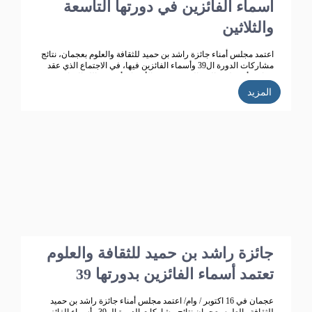
أسماء الفائزين في دورتها التاسعة
والثلاثين
اعتمد مجلس أمناء جائزة راشد بن حميد للثقافة والعلوم بعجمان، نتائج
مشاركات الدورة ال39 وأسماء الفائزين فيها، في الاجتماع الذي عقد
برئاسة أ.د. خليفة الشعالي، وبحضور الأعضاء: أ.د. عبد الله الشامسي،
ود. عبدالله السعيدي، ود. عبد المجيد الخاجة، ود. خالد الخاجة، ود. سيف
المزيد
الشعالي، ود. نهلة القاسمي، وأحمد حبيب الغريب، وخميس عبدالله،
ونجيبة محمد الرفاعي. وسعادة فائقة هلال بو هزاع.
جائزة راشد بن حميد للثقافة والعلوم
تعتمد أسماء الفائزين بدورتها 39
عجمان في 16 اكتوبر / وام/ اعتمد مجلس أمناء جائزة راشد بن حميد