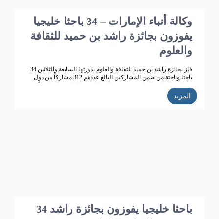
وكالة أنباء الإمارات – 34 باحثا خليجيا
يفوزون بجائزة راشد بن حميد للثقافة
والعلوم
فاز بجائزة راشد بن حميد للثقافة والعلوم بدورتها السابعة والثلاثين 34
باحثا وباحثة من ضمن المشاركين البالغ عددهم 312 مشاركاً من دول
مجلس التعاون الخليجي ، في مجالات البحوث العلمية والإبداع الأدبي .
المزيد
34 باحثا خليجيا يفوزون بجائزة راشد