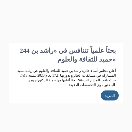
244 بحثاً علمياً تتنافس في «راشد بن
حميد للثقافة والعلوم»
أعلن مجلس أمناء جائزة راشد بن حميد للثقافة والعلوم عن زيادة نسبة
المشاركة في مسابقات الجائزة بدورتها الـ37 لعام 2020 بنسبة 18%،
حيث بلغت المشاركات 244 بحثاً أغلبها من حملة الدكتوراه ومن
الباحثين ذوي التخصصات الدقيقة.
المزيد