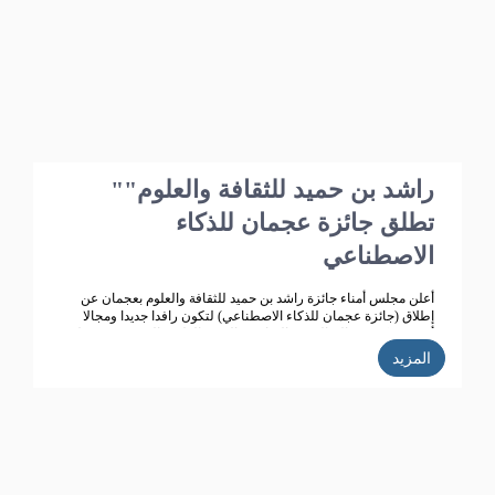
"راشد بن حميد للثقافة والعلوم"
تطلق جائزة عجمان للذكاء
الاصطناعي
أعلن مجلس أمناء جائزة راشد بن حميد للثقافة والعلوم بعجمان عن
إطلاق (جائزة عجمان للذكاء الاصطناعي) لتكون رافدا جديدا ومجالا
أرحب يعكس معالم النهضة الثقافية والتقدم العلمي الذي تشهده دولة
الامارات ،ويتماشى مع أهداف جائزة راشد بن للثقافة والعلوم التي
المزيد
تعمل على تحقيق تنمية ثقافية متميزة، ودعم حركة البحث العلمي
واثراء الحياة الثقافية المتطورة في دولة الامارات، الى جانب تكريم
الباحثين ودعم انتاجهم العلمي كي يساهم في احداث نقلة حضارية
للمجتمع الاماراتي والعربي.