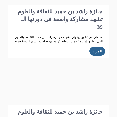
جائزة راشد بن حميد للثقافة والعلوم
تشهد مشاركة واسعة في دورتها الـ
39
عجمان في 12 يوليو/ وام / شهدت جائزة راشد بن حميد للثقافة والعلوم
التي تنظمها إمارة عجمان برعاية كريمة من صاحب السمو الشيخ حميد
بن راشد النعيمي عضو المجلس الأعلى حاكم عجمان ، وقرينته الشيخة
فاطمة بنت زايد بن صقر آل نهيان رئيسة جمعية أم المؤمنين.. تطوراً
المزيد
كبيراً وانتشاراً واسعاً حيث بلغت الأعمال المشاركة في الدورة الـ 38
للجائزة "358" مشاركة من 14 دولة خليجية وعربية ،وتأهل للمنافسة
270 مشاركة، قام بتحكيمها 147 محكما وفاز في هذه الدورة 35
مشاركا.
جائزة راشد بن حميد للثقافة والعلوم