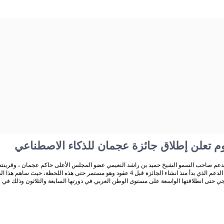
وم تعلن إطلاق جائزة عجمان للذكاء الاصطناعي
ن بدعم صاحب السمو الشيخ حميد بن راشد النعيمي عضو المجلس الأعلى حاكم عجمان ، وقرينت
أمناء جائزة راشد بن حميد للثقافة والعلوم ، مؤكد ين على أن هذا الدعم الذي بدأ منذ انشاء الجائزة ق