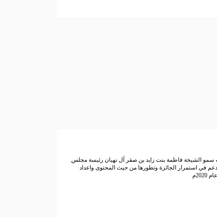
ه سمو الشيخة فاطمة بنت زايد بن صقر آل نهيان رئيسة مجلس
بل 4 عقود وهو مستمر حتى هذه اللحظة، حيث ساهم هذا الدعم في استمرار الجائزة وتطورها من حيث المحتوى واعداد