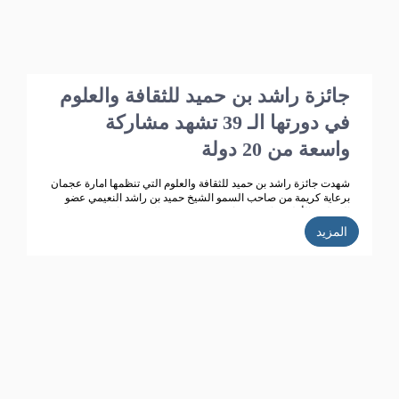
جائزة راشد بن حميد للثقافة والعلوم
في دورتها الـ 39 تشهد مشاركة
واسعة من 20 دولة
شهدت جائزة راشد بن حميد للثقافة والعلوم التي تنظمها امارة عجمان
برعاية كريمة من صاحب السمو الشيخ حميد بن راشد النعيمي عضو
المجلس الأعلى حاكم عجمان، وقرينته سمو الشيخة فاطمة بنت زايد
بن صقر آل نهيان رئيسة جمعية أم المؤمنين ، تطوراً كبيراً وانتشاراً
المزيد
واسعاً حيث بلغت الاعمال المشاركة في الدورة الـ 38 للجائزة( 358 )
مشاركة من 14 دولة خليجية وعربية ، وتأهل للمنافسة 270 مشاركة،
قام بتحكيمها 147 محكما، وفاز في هذه الدورة 35 مشاركا ، واعلنت
الجائزة ان الدورة الحالية للجائزة (39) بلغت عدد المشاركات
المستلمة (352 ) من 20 دولة عربية، وقد تأهل للمشاركة في التحكيم
187 عملا، حيث تتم حاليا عمليات التحكيم من قبل محكمين متخصصين
تم اختيارهم خلال الاجتماع الذي عقده مجلس أمناء الجائزة مؤخرا.