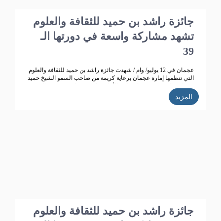
جائزة راشد بن حميد للثقافة والعلوم
تشهد مشاركة واسعة في دورتها الـ
39
عجمان في 12 يوليو/ وام / شهدت جائزة راشد بن حميد للثقافة والعلوم
التي تنظمها إمارة عجمان برعاية كريمة من صاحب السمو الشيخ حميد
بن راشد النعيمي عضو المجلس الأعلى حاكم عجمان ، وقرينته الشيخة
فاطمة بنت زايد بن صقر آل نهيان رئيسة جمعية أم المؤمنين.. تطوراً
المزيد
كبيراً وانتشاراً واسعاً حيث بلغت الأعمال المشاركة في الدورة الـ 38
للجائزة "358" مشاركة من 14 دولة خليجية وعربية ،وتأهل للمنافسة
270 مشاركة، قام بتحكيمها 147 محكما وفاز في هذه الدورة 35
مشاركا.
جائزة راشد بن حميد للثقافة والعلوم