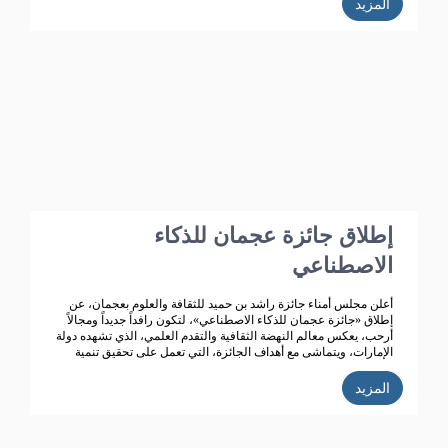
المزيد
على أن هذا الدعم الذي بدأ منذ انشاء الجائزة قبل 4 عقود وهو مستمر
حتى هذه اللحظة، حيث ساهم هذا الدعم في استمرار الجائزة وتطورها
من حيث المحتوى واعداد المشاركين فيها فضلا عن توسعها من النطاق
المحلي الى الخليجي حتى انطلاقتها الواسعة على مستوى الوطن
العربي في دورتها السابعة والثلاثون وذلك في عام 2020م.
إطلاق جائزة عجمان للذكاء
الاصطناعي
أعلن مجلس أمناء جائزة راشد بن حميد للثقافة والعلوم بعجمان، عن
إطلاق «جائزة عجمان للذكاء الاصطناعي»، لتكون رافداً جديداً ومجالاً
أرحب، يعكس معالم النهضة الثقافية والتقدم العلمي، الذي تشهده دولة
الإمارات، ويتماشى مع أهداف الجائزة، التي تعمل على تحقيق تنمية
ثقافية متميزة.
المزيد