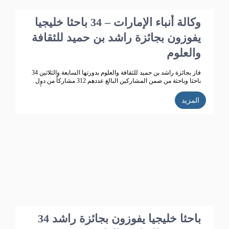
وكالة أنباء الإمارات – 34 باحثا خليجيا
يفوزون بجائزة راشد بن حميد للثقافة
والعلوم
فاز بجائزة راشد بن حميد للثقافة والعلوم بدورتها السابعة والثلاثين 34
باحثا وباحثة من ضمن المشاركين البالغ عددهم 312 مشاركاً من دول
مجلس التعاون الخليجي ، في مجالات البحوث العلمية والإبداع الأدبي .
المزيد
34 باحثا خليجيا يفوزون بجائزة راشد