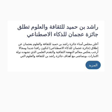
راشد بن حميد للثقافة والعلوم تطلق
جائزة عجمان للذكاء الاصطناعي
أعلن مجلس أمناء جائزة راشد بن حميد للثقافة والعلوم بعجمان عن
إطلاق (جائزة عجمان للذكاء الاصطناعي) لتكون رافدا جديدا ومجالا
أرحب يعكس معالم النهضة الثقافية والتقدم العلمي الذي تشهده دولة
الامارات ،ويتماشى مع أهداف جائزة راشد بن للثقافة والعلوم التي
تعمل على تحقيق تنمية ثقافية متميزة، ودعم حركة البحث العلمي
واثراء الحياة الثقافية المتطورة في دولة الامارات، الى جانب تكريم
المزيد
الباحثين ودعم انتاجهم العلمي كي يساهم في احداث نقلة حضارية
للمجتمع الاماراتي والعربي.