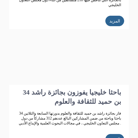
بالجائزة التي تنافس فيها 210 متسابقين من أبناء دول مجلس التعاون
الخليجي
المزيد
34 باحثا خليجيا يفوزون بجائزة راشد
بن حميد للثقافة والعلوم
فاز بجائزة راشد بن حميد للثقافة والعلوم بدورتها السابعة والثلاثين 34
باحثا وباحثة من ضمن المشاركين البالغ عددهم 312 مشاركاً من دول
مجلس التعاون الخليجي ، في مجالات البحوث العلمية والإبداع الأدبي .