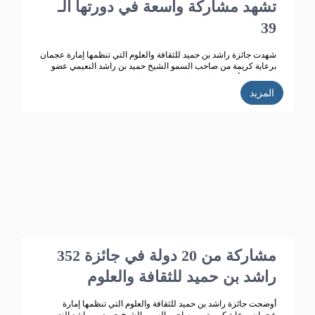
تشهد مشاركة واسعة في دورتها الـ
39
شهدت جائزة راشد بن حميد للثقافة والعلوم التي تنظمها إمارة عجمان
برعاية كريمة من صاحب السمو الشيخ حميد بن راشد النعيمي عضو
المجلس الأعلى حاكم عجمان ، وقرينته الشيخة فاطمة بنت زايد بن
صقر آل نهيان رئيسة جمعية أم المؤمنين.. تطوراً كبيراً وانتشاراً واسعاً
المزيد
حيث بلغت الأعمال المشاركة في الدورة الـ 38 للجائزة "358" مشاركة
من 14 دولة خليجية وعربية ،وتأهل للمنافسة 270 مشاركة، قام
بتحكيمها 147 محكما وفاز في هذه الدورة 35 مشاركا.
352 مشاركة من 20 دولة في جائزة
راشد بن حميد للثقافة والعلوم
أوضحت جائزة راشد بن حميد للثقافة والعلوم التي تنظمها إمارة