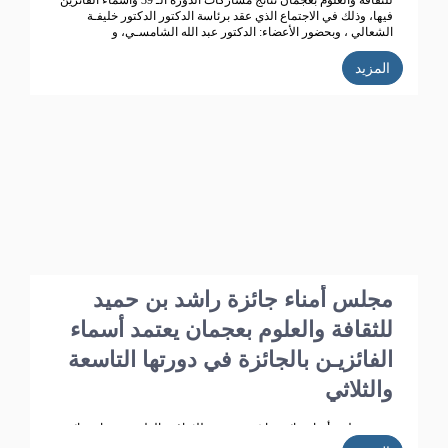
للثقافة والعلوم بعجمان نتائج مشاركات الدورة الـ 39 وأسماء الفائزين
فيها، وذلك في الاجتماع الذي عقد برئاسة الدكتور الدكتور خليفـة
الشعالي ، وبحضور الأعضاء: الدكتور عبد الله الشامسـي، و
الدكتورعبدالله السعيدي، و الدكتور عبد المجيد الخاجـة، و الدكتور خالد
الخاجة، و الدكتور سيـف الشعالـي، والدكتورة نهلة القاسمي، وأحـمد
المزيد
حـبيب الغريب، وخميس عبدالله،ونجيبـة محمد الرفاعي. وسعادة فائقة
هلال بو هزاع.
مجلس أمناء جائزة راشد بن حميد
للثقافة والعلوم بعجمان يعتمد أسماء
الفائزيـن بالجائزة في دورتها التاسعة
والثلاثي
عتمد مجلس أمناء جائزة راشد بن حميد للثقافة والعلوم بعجمان نتائج
مشاركات الدورة الـ 39 وأسماء الفائزين فيها، وذلك في الاجتماع الذي