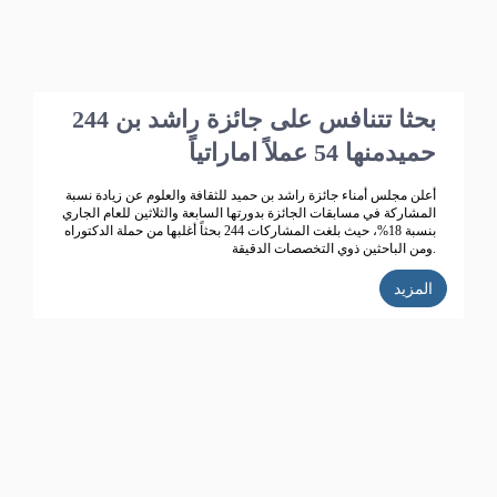
244 بحثا تتنافس على جائزة راشد بن
حميدمنها 54 عملاً اماراتياً
أعلن مجلس أمناء جائزة راشد بن حميد للثقافة والعلوم عن زيادة نسبة
المشاركة في مسابقات الجائزة بدورتها السابعة والثلاثين للعام الجاري
بنسبة 18%، حيث بلغت المشاركات 244 بحثاً أغلبها من حملة الدكتوراه
ومن الباحثين ذوي التخصصات الدقيقة.
المزيد