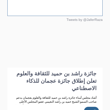
Tweets by @JaferRaza
جائزة راشد بن حميد للثقافة والعلوم
تعلن إطلاق جائزة عجمان للذكاء
الاصطناعي
أشاد مجلس أمناء جائزة راشد بن حميد للثقافة والعلوم بعجمان بدعم
صاحب السمو الشيخ حميد بن راشد النعيمي عضو المجلس الأعلى
حاكم عجمان ، وقرينته سمو الشيخة فاطمة بنت زايد بن صقر آل نهيان
رئيسة مجلس أمناء جائزة راشد بن حميد للثقافة والعلوم ، مؤكد ين