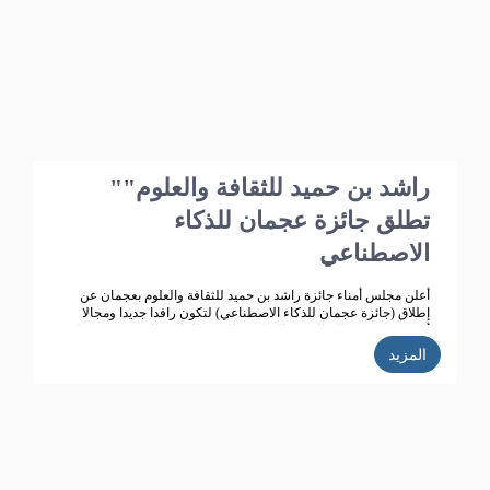
"راشد بن حميد للثقافة والعلوم"
تطلق جائزة عجمان للذكاء
الاصطناعي
أعلن مجلس أمناء جائزة راشد بن حميد للثقافة والعلوم بعجمان عن
إطلاق (جائزة عجمان للذكاء الاصطناعي) لتكون رافدا جديدا ومجالا
أرحب يعكس معالم النهضة الثقافية والتقدم العلمي الذي تشهده دولة
الامارات ،ويتماشى مع أهداف جائزة راشد بن للثقافة والعلوم التي
المزيد
تعمل على تحقيق تنمية ثقافية متميزة، ودعم حركة البحث العلمي
واثراء الحياة الثقافية المتطورة في دولة الامارات، الى جانب تكريم
الباحثين ودعم انتاجهم العلمي كي يساهم في احداث نقلة حضارية
للمجتمع الاماراتي والعربي.