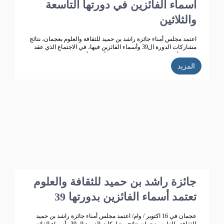
أسماء الفائزين في دورتها التاسعة
والثلاثين
اعتمد مجلس أمناء جائزة راشد بن حميد للثقافة والعلوم بعجمان، نتائج
مشاركات الدورة ال39 وأسماء الفائزين فيها، في الاجتماع الذي عقد
برئاسة أ.د. خليفة الشعالي، وبحضور الأعضاء: أ.د. عبد الله الشامسي،
ود. عبدالله السعيدي، ود. عبد المجيد الخاجة، ود. خالد الخاجة، ود. سيف
المزيد
الشعالي، ود. نهلة القاسمي، وأحمد حبيب الغريب، وخميس عبدالله،
ونجيبة محمد الرفاعي. وسعادة فائقة هلال بو هزاع.
جائزة راشد بن حميد للثقافة والعلوم
تعتمد أسماء الفائزين بدورتها 39
عجمان في 16 اكتوبر / وام/ اعتمد مجلس أمناء جائزة راشد بن حميد