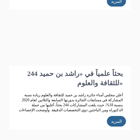
المزيد
244 بحثاً علمياً في «راشد بن حميد
للثقافة والعلوم»
أعلن مجلس أمناء جائزة راشد بن حميد للثقافة والعلوم زيادة نسبة
المشاركة في مسابقات الجائزة بدورتها السابعة والثلاثين لعام 2020
بنسبة 18%، حيث بلغت المشاركات 244 بحثاً، أغلبها من حملة
الدكتوراه ومن الباحثين ذوي التخصصات الدقيقة. وأوضحت الإحصاءات
أن عدد المشاركات التي دخلت المنافسة 244 مشاركة، تتصدرها
المملكة العربية السعودية ثم الإمارات، ثم سلطنة عمان ثم البحرين
المزيد
والكويت.