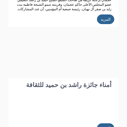
عجمان برعاية كريمة من صاحب السمو الشيخ حميد بن راشد النعيمي
عضو المجلس الأعلى حاكم عجمان، وقرينته سمو الشيخة فاطمة بنت
زايد بن صقر آل نهيان، رئيسة جمعية أم المؤمنين، أن عدد المشاركات
المتسلمة في الدورة الحالية للجائزة (الدورة الـ 39) بلغت 352 من 20
دولة عربية، تأهل منها 187 عملاً تخضع حالياً للتحكيم من قبل محكمين
المزيد
متخصصين تم اختيارهم خلال الاجتماع الذي عقده مجلس أمناء الجائزة
مؤخراً.
أمناء جائزة راشد بن حميد للثقافة