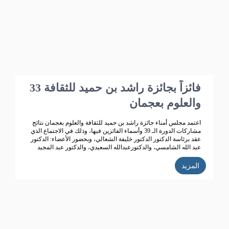
بو هزاع
33 فائزاً بجائزة راشد بن حميد للثقافة
والعلوم بعجمان
اعتمد مجلس أمناء جائزة راشد بن حميد للثقافة والعلوم بعجمان نتائج
مشاركات الدورة الـ 39 وأسماء الفائزين فيها، وذلك في الاجتماع الذي
عقد برئاسة الدكتور الدكتور خليفة الشعالي، وبحضور الأعضاء: الدكتور
عبد الله الشامسي، والدكتورعبدالله السعيدي، والدكتور عبد المجيد
الخاجة، والدكتور خالد الخاجة، والدكتور سيف الشعالي، والدكتورة نهلة
القاسمي، وأحمد حبيب الغريب، وخميس عبدالله، ونجيبة محمد
المزيد
الرفاعي. وفائقة هلال بو هزاع