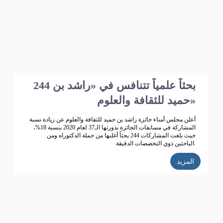
244 بحثاً علمياً تتنافس في «راشد بن
حميد للثقافة والعلوم»
أعلن مجلس أمناء جائزة راشد بن حميد للثقافة والعلوم عن زيادة نسبة
المشاركة في مسابقات الجائزة بدورتها الـ37 لعام 2020 بنسبة 18%،
حيث بلغت المشاركات 244 بحثاً أغلبها من حملة الدكتوراه ومن
الباحثين ذوي التخصصات الدقيقة.
المزيد