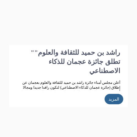
"راشد بن حميد للثقافة والعلوم"
تطلق جائزة عجمان للذكاء
الاصطناعي
أعلن مجلس أمناء جائزة راشد بن حميد للثقافة والعلوم بعجمان عن
إطلاق (جائزة عجمان للذكاء الاصطناعي) لتكون رافدا جديدا ومجالا
أرحب يعكس معالم النهضة الثقافية والتقدم العلمي الذي تشهده دولة
الامارات ،ويتماشى مع أهداف جائزة راشد بن للثقافة والعلوم التي
المزيد
تعمل على تحقيق تنمية ثقافية متميزة، ودعم حركة البحث العلمي
واثراء الحياة الثقافية المتطورة في دولة الامارات، الى جانب تكريم
الباحثين ودعم انتاجهم العلمي كي يساهم في احداث نقلة حضارية
للمجتمع الاماراتي والعربي.