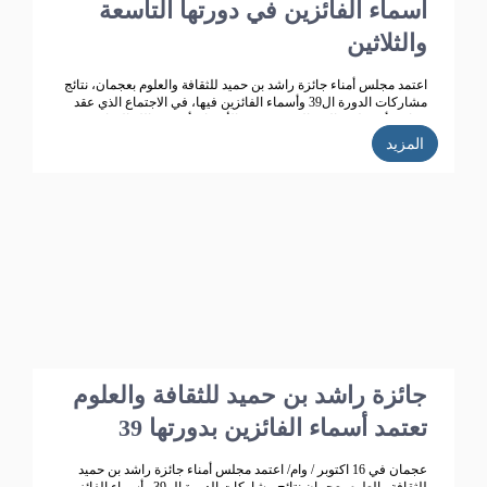
أسماء الفائزين في دورتها التاسعة
والثلاثين
اعتمد مجلس أمناء جائزة راشد بن حميد للثقافة والعلوم بعجمان، نتائج
مشاركات الدورة ال39 وأسماء الفائزين فيها، في الاجتماع الذي عقد
برئاسة أ.د. خليفة الشعالي، وبحضور الأعضاء: أ.د. عبد الله الشامسي،
ود. عبدالله السعيدي، ود. عبد المجيد الخاجة، ود. خالد الخاجة، ود. سيف
المزيد
الشعالي، ود. نهلة القاسمي، وأحمد حبيب الغريب، وخميس عبدالله،
ونجيبة محمد الرفاعي. وسعادة فائقة هلال بو هزاع.
جائزة راشد بن حميد للثقافة والعلوم
تعتمد أسماء الفائزين بدورتها 39
عجمان في 16 اكتوبر / وام/ اعتمد مجلس أمناء جائزة راشد بن حميد