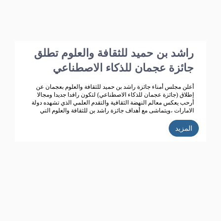
راشد بن حميد للثقافة والعلوم تطلق
جائزة عجمان للذكاء الاصطناعي
أعلن مجلس أمناء جائزة راشد بن حميد للثقافة والعلوم بعجمان عن
إطلاق (جائزة عجمان للذكاء الاصطناعي) لتكون رافدا جديدا ومجالا
أرحب يعكس معالم النهضة الثقافية والتقدم العلمي الذي تشهده دولة
الامارات ،ويتماشى مع أهداف جائزة راشد بن للثقافة والعلوم التي
تعمل على تحقيق تنمية ثقافية متميزة، ودعم حركة البحث العلمي
واثراء الحياة الثقافية المتطورة في دولة الامارات، الى جانب تكريم
المزيد
الباحثين ودعم انتاجهم العلمي كي يساهم في احداث نقلة حضارية
للمجتمع الاماراتي والعربي.