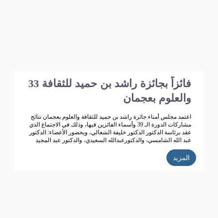
بو هزاع
33 فائزاً بجائزة راشد بن حميد للثقافة
والعلوم بعجمان
اعتمد مجلس أمناء جائزة راشد بن حميد للثقافة والعلوم بعجمان نتائج
مشاركات الدورة الـ 39 وأسماء الفائزين فيها، وذلك في الاجتماع الذي
عقد برئاسة الدكتور الدكتور خليفة الشعالي، وبحضور الأعضاء: الدكتور
عبد الله الشامسي، والدكتورعبدالله السعيدي، والدكتور عبد المجيد
الخاجة، والدكتور خالد الخاجة، والدكتور سيف الشعالي، والدكتورة نهلة
القاسمي، وأحمد حبيب الغريب، وخميس عبدالله، ونجيبة محمد
المزيد
الرفاعي. وفائقة هلال بو هزاع