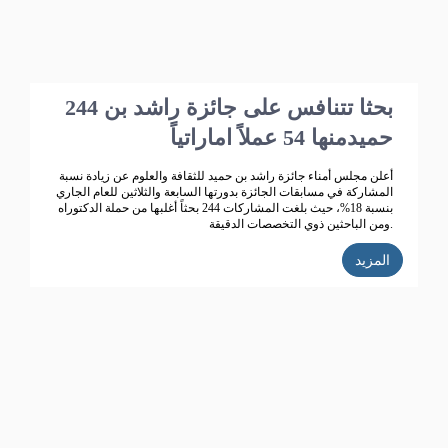
244 بحثا تتنافس على جائزة راشد بن
حميدمنها 54 عملاً اماراتياً
أعلن مجلس أمناء جائزة راشد بن حميد للثقافة والعلوم عن زيادة نسبة
المشاركة في مسابقات الجائزة بدورتها السابعة والثلاثين للعام الجاري
بنسبة 18%، حيث بلغت المشاركات 244 بحثاً أغلبها من حملة الدكتوراه
ومن الباحثين ذوي التخصصات الدقيقة.
المزيد