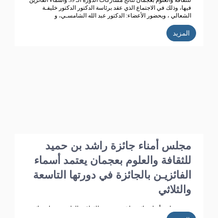
للثقافة والعلوم بعجمان نتائج مشاركات الدورة الـ 39 وأسماء الفائزين
فيها، وذلك في الاجتماع الذي عقد برئاسة الدكتور الدكتور خليفـة
الشعالي ، وبحضور الأعضاء: الدكتور عبد الله الشامسـي، و
الدكتورعبدالله السعيدي، و الدكتور عبد المجيد الخاجـة، و الدكتور خالد
الخاجة، و الدكتور سيـف الشعالـي، والدكتورة نهلة القاسمي، وأحـمد
المزيد
حـبيب الغريب، وخميس عبدالله،ونجيبـة محمد الرفاعي. وسعادة فائقة
هلال بو هزاع.
مجلس أمناء جائزة راشد بن حميد
للثقافة والعلوم بعجمان يعتمد أسماء
الفائزيـن بالجائزة في دورتها التاسعة
والثلاثي
عتمد مجلس أمناء جائزة راشد بن حميد للثقافة والعلوم بعجمان نتائج
مشاركات الدورة الـ 39 وأسماء الفائزين فيها، وذلك في الاجتماع الذي