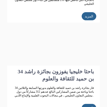
بالجائزة التي تنافس فيها 210 متسابقين من أبناء دول مجلس التعاون
الخليجي
المزيد
34 باحثا خليجيا يفوزون بجائزة راشد
بن حميد للثقافة والعلوم
فاز بجائزة راشد بن حميد للثقافة والعلوم بدورتها السابعة والثلاثين 34
باحثا وباحثة من ضمن المشاركين البالغ عددهم 312 مشاركاً من دول
مجلس التعاون الخليجي ، في مجالات البحوث العلمية والإبداع الأدبي .