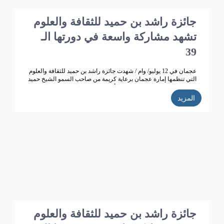
جائزة راشد بن حميد للثقافة والعلوم
تشهد مشاركة واسعة في دورتها الـ
39
عجمان في 12 يوليو/ وام / شهدت جائزة راشد بن حميد للثقافة والعلوم
التي تنظمها إمارة عجمان برعاية كريمة من صاحب السمو الشيخ حميد
بن راشد النعيمي عضو المجلس الأعلى حاكم عجمان ، وقرينته الشيخة
فاطمة بنت زايد بن صقر آل نهيان رئيسة جمعية أم المؤمنين.. تطوراً
المزيد
كبيراً وانتشاراً واسعاً حيث بلغت الأعمال المشاركة في الدورة الـ 38
للجائزة "358" مشاركة من 14 دولة خليجية وعربية ،وتأهل للمنافسة
270 مشاركة، قام بتحكيمها 147 محكما وفاز في هذه الدورة 35
مشاركا.
جائزة راشد بن حميد للثقافة والعلوم