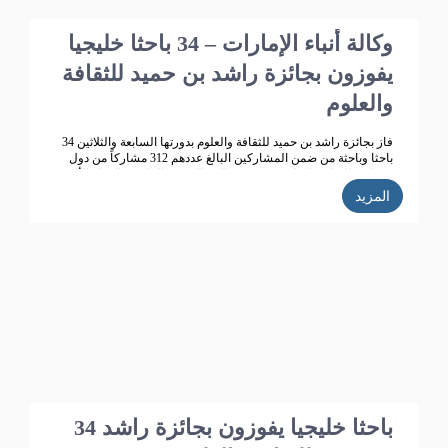
وكالة أنباء الإمارات – 34 باحثا خليجيا
يفوزون بجائزة راشد بن حميد للثقافة
والعلوم
فاز بجائزة راشد بن حميد للثقافة والعلوم بدورتها السابعة والثلاثين 34
باحثا وباحثة من ضمن المشاركين البالغ عددهم 312 مشاركاً من دول
مجلس التعاون الخليجي ، في مجالات البحوث العلمية والإبداع الأدبي .
المزيد
34 باحثا خليجيا يفوزون بجائزة راشد