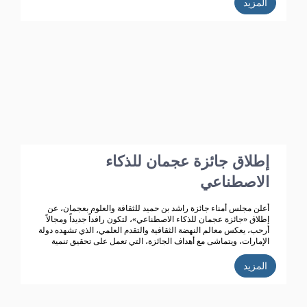
المزيد
على أن هذا الدعم الذي بدأ منذ انشاء الجائزة قبل 4 عقود وهو مستمر
حتى هذه اللحظة، حيث ساهم هذا الدعم في استمرار الجائزة وتطورها
من حيث المحتوى واعداد المشاركين فيها فضلا عن توسعها من النطاق
المحلي الى الخليجي حتى انطلاقتها الواسعة على مستوى الوطن
العربي في دورتها السابعة والثلاثون وذلك في عام 2020م.
إطلاق جائزة عجمان للذكاء
الاصطناعي
أعلن مجلس أمناء جائزة راشد بن حميد للثقافة والعلوم بعجمان، عن
إطلاق «جائزة عجمان للذكاء الاصطناعي»، لتكون رافداً جديداً ومجالاً
أرحب، يعكس معالم النهضة الثقافية والتقدم العلمي، الذي تشهده دولة
الإمارات، ويتماشى مع أهداف الجائزة، التي تعمل على تحقيق تنمية
ثقافية متميزة.
المزيد