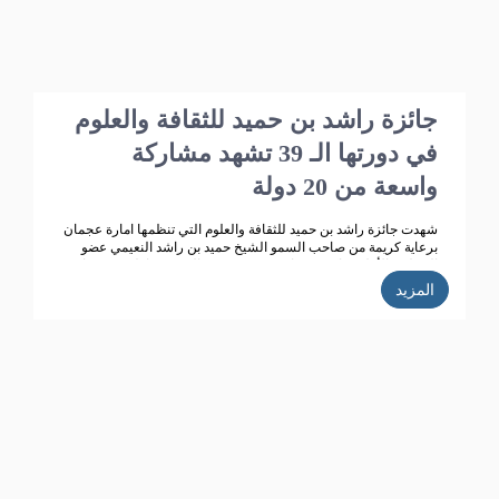
جائزة راشد بن حميد للثقافة والعلوم
في دورتها الـ 39 تشهد مشاركة
واسعة من 20 دولة
شهدت جائزة راشد بن حميد للثقافة والعلوم التي تنظمها امارة عجمان
برعاية كريمة من صاحب السمو الشيخ حميد بن راشد النعيمي عضو
المجلس الأعلى حاكم عجمان، وقرينته سمو الشيخة فاطمة بنت زايد
بن صقر آل نهيان رئيسة جمعية أم المؤمنين ، تطوراً كبيراً وانتشاراً
المزيد
واسعاً حيث بلغت الاعمال المشاركة في الدورة الـ 38 للجائزة( 358 )
مشاركة من 14 دولة خليجية وعربية ، وتأهل للمنافسة 270 مشاركة،
قام بتحكيمها 147 محكما، وفاز في هذه الدورة 35 مشاركا ، واعلنت
الجائزة ان الدورة الحالية للجائزة (39) بلغت عدد المشاركات
المستلمة (352 ) من 20 دولة عربية، وقد تأهل للمشاركة في التحكيم
187 عملا، حيث تتم حاليا عمليات التحكيم من قبل محكمين متخصصين
تم اختيارهم خلال الاجتماع الذي عقده مجلس أمناء الجائزة مؤخرا.