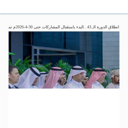
بال المشاركات حتى 30-4-2026م تمنياتنا لكم بالتوفيق