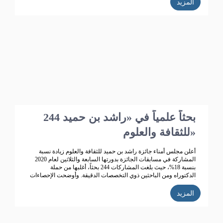
المزيد
244 بحثاً علمياً في «راشد بن حميد
للثقافة والعلوم»
أعلن مجلس أمناء جائزة راشد بن حميد للثقافة والعلوم زيادة نسبة
المشاركة في مسابقات الجائزة بدورتها السابعة والثلاثين لعام 2020
بنسبة 18%، حيث بلغت المشاركات 244 بحثاً، أغلبها من حملة
الدكتوراه ومن الباحثين ذوي التخصصات الدقيقة. وأوضحت الإحصاءات
أن عدد المشاركات التي دخلت المنافسة 244 مشاركة، تتصدرها
المملكة العربية السعودية ثم الإمارات، ثم سلطنة عمان ثم البحرين
المزيد
والكويت.