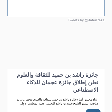
Tweets by @JaferRaza
جائزة راشد بن حميد للثقافة والعلوم
تعلن إطلاق جائزة عجمان للذكاء
الاصطناعي
أشاد مجلس أمناء جائزة راشد بن حميد للثقافة والعلوم بعجمان بدعم
صاحب السمو الشيخ حميد بن راشد النعيمي عضو المجلس الأعلى
حاكم عجمان ، وقرينته سمو الشيخة فاطمة بنت زايد بن صقر آل نهيان
رئيسة مجلس أمناء جائزة راشد بن حميد للثقافة والعلوم ، مؤكد ين