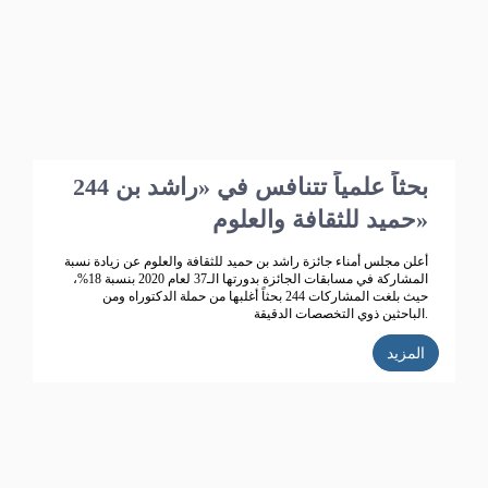
244 بحثاً علمياً تتنافس في «راشد بن
حميد للثقافة والعلوم»
أعلن مجلس أمناء جائزة راشد بن حميد للثقافة والعلوم عن زيادة نسبة
المشاركة في مسابقات الجائزة بدورتها الـ37 لعام 2020 بنسبة 18%،
حيث بلغت المشاركات 244 بحثاً أغلبها من حملة الدكتوراه ومن
الباحثين ذوي التخصصات الدقيقة.
المزيد