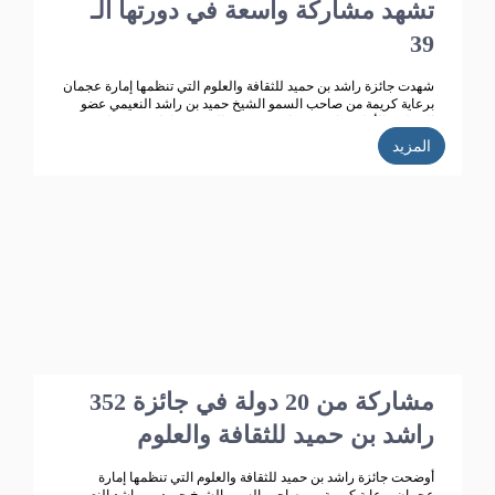
تشهد مشاركة واسعة في دورتها الـ
39
شهدت جائزة راشد بن حميد للثقافة والعلوم التي تنظمها إمارة عجمان
برعاية كريمة من صاحب السمو الشيخ حميد بن راشد النعيمي عضو
المجلس الأعلى حاكم عجمان ، وقرينته الشيخة فاطمة بنت زايد بن
صقر آل نهيان رئيسة جمعية أم المؤمنين.. تطوراً كبيراً وانتشاراً واسعاً
المزيد
حيث بلغت الأعمال المشاركة في الدورة الـ 38 للجائزة "358" مشاركة
من 14 دولة خليجية وعربية ،وتأهل للمنافسة 270 مشاركة، قام
بتحكيمها 147 محكما وفاز في هذه الدورة 35 مشاركا.
352 مشاركة من 20 دولة في جائزة
راشد بن حميد للثقافة والعلوم
أوضحت جائزة راشد بن حميد للثقافة والعلوم التي تنظمها إمارة