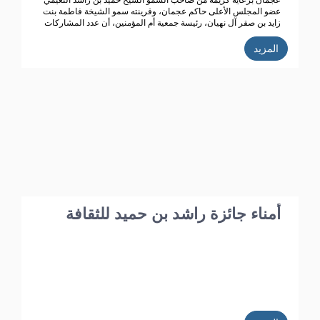
عجمان برعاية كريمة من صاحب السمو الشيخ حميد بن راشد النعيمي
عضو المجلس الأعلى حاكم عجمان، وقرينته سمو الشيخة فاطمة بنت
زايد بن صقر آل نهيان، رئيسة جمعية أم المؤمنين، أن عدد المشاركات
المتسلمة في الدورة الحالية للجائزة (الدورة الـ 39) بلغت 352 من 20
دولة عربية، تأهل منها 187 عملاً تخضع حالياً للتحكيم من قبل محكمين
المزيد
متخصصين تم اختيارهم خلال الاجتماع الذي عقده مجلس أمناء الجائزة
مؤخراً.
أمناء جائزة راشد بن حميد للثقافة