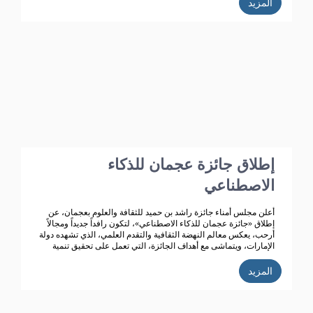
المزيد
على أن هذا الدعم الذي بدأ منذ انشاء الجائزة قبل 4 عقود وهو مستمر
حتى هذه اللحظة، حيث ساهم هذا الدعم في استمرار الجائزة وتطورها
من حيث المحتوى واعداد المشاركين فيها فضلا عن توسعها من النطاق
المحلي الى الخليجي حتى انطلاقتها الواسعة على مستوى الوطن
العربي في دورتها السابعة والثلاثون وذلك في عام 2020م.
إطلاق جائزة عجمان للذكاء
الاصطناعي
أعلن مجلس أمناء جائزة راشد بن حميد للثقافة والعلوم بعجمان، عن
إطلاق «جائزة عجمان للذكاء الاصطناعي»، لتكون رافداً جديداً ومجالاً
أرحب، يعكس معالم النهضة الثقافية والتقدم العلمي، الذي تشهده دولة
الإمارات، ويتماشى مع أهداف الجائزة، التي تعمل على تحقيق تنمية
ثقافية متميزة.
المزيد