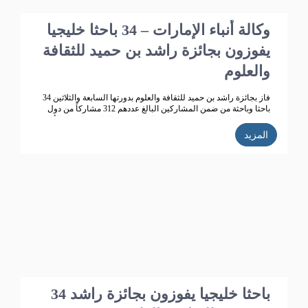
وكالة أنباء الإمارات – 34 باحثا خليجيا
يفوزون بجائزة راشد بن حميد للثقافة
والعلوم
فاز بجائزة راشد بن حميد للثقافة والعلوم بدورتها السابعة والثلاثين 34
باحثا وباحثة من ضمن المشاركين البالغ عددهم 312 مشاركاً من دول
مجلس التعاون الخليجي ، في مجالات البحوث العلمية والإبداع الأدبي .
المزيد
34 باحثا خليجيا يفوزون بجائزة راشد