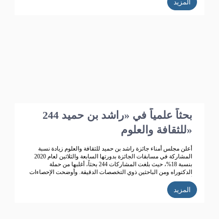
المزيد
244 بحثاً علمياً في «راشد بن حميد
للثقافة والعلوم»
أعلن مجلس أمناء جائزة راشد بن حميد للثقافة والعلوم زيادة نسبة
المشاركة في مسابقات الجائزة بدورتها السابعة والثلاثين لعام 2020
بنسبة 18%، حيث بلغت المشاركات 244 بحثاً، أغلبها من حملة
الدكتوراه ومن الباحثين ذوي التخصصات الدقيقة. وأوضحت الإحصاءات
أن عدد المشاركات التي دخلت المنافسة 244 مشاركة، تتصدرها
المملكة العربية السعودية ثم الإمارات، ثم سلطنة عمان ثم البحرين
المزيد
والكويت.