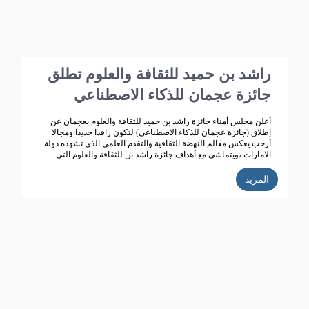
راشد بن حميد للثقافة والعلوم تطلق
جائزة عجمان للذكاء الاصطناعي
أعلن مجلس أمناء جائزة راشد بن حميد للثقافة والعلوم بعجمان عن
إطلاق (جائزة عجمان للذكاء الاصطناعي) لتكون رافدا جديدا ومجالا
أرحب يعكس معالم النهضة الثقافية والتقدم العلمي الذي تشهده دولة
الامارات ،ويتماشى مع أهداف جائزة راشد بن للثقافة والعلوم التي
تعمل على تحقيق تنمية ثقافية متميزة، ودعم حركة البحث العلمي
واثراء الحياة الثقافية المتطورة في دولة الامارات، الى جانب تكريم
المزيد
الباحثين ودعم انتاجهم العلمي كي يساهم في احداث نقلة حضارية
للمجتمع الاماراتي والعربي.