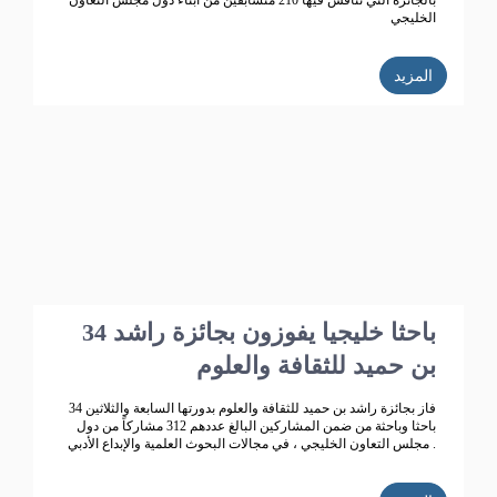
بالجائزة التي تنافس فيها 210 متسابقين من أبناء دول مجلس التعاون
الخليجي
المزيد
34 باحثا خليجيا يفوزون بجائزة راشد
بن حميد للثقافة والعلوم
فاز بجائزة راشد بن حميد للثقافة والعلوم بدورتها السابعة والثلاثين 34
باحثا وباحثة من ضمن المشاركين البالغ عددهم 312 مشاركاً من دول
مجلس التعاون الخليجي ، في مجالات البحوث العلمية والإبداع الأدبي .