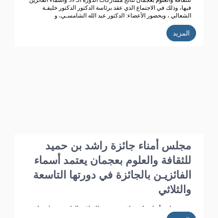
للثقافة والعلوم بعجمان نتائج مشاركات الدورة الـ 39 وأسماء الفائزين
فيها، وذلك في الاجتماع الذي عقد برئاسة الدكتور الدكتور خليفـة
الشعالي ، وبحضور الأعضاء: الدكتور عبد الله الشامسـي، و
الدكتورعبدالله السعيدي، و الدكتور عبد المجيد الخاجـة، و الدكتور خالد
الخاجة، و الدكتور سيـف الشعالـي، والدكتورة نهلة القاسمي، وأحـمد
المزيد
حـبيب الغريب، وخميس عبدالله،ونجيبـة محمد الرفاعي. وسعادة فائقة
هلال بو هزاع.
مجلس أمناء جائزة راشد بن حميد
للثقافة والعلوم بعجمان يعتمد أسماء
الفائزيـن بالجائزة في دورتها التاسعة
والثلاثي
عتمد مجلس أمناء جائزة راشد بن حميد للثقافة والعلوم بعجمان نتائج
مشاركات الدورة الـ 39 وأسماء الفائزين فيها، وذلك في الاجتماع الذي