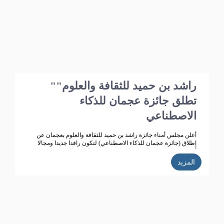
"راشد بن حميد للثقافة والعلوم"
تطلق جائزة عجمان للذكاء
الاصطناعي
أعلن مجلس أمناء جائزة راشد بن حميد للثقافة والعلوم بعجمان عن
إطلاق (جائزة عجمان للذكاء الاصطناعي) لتكون رافدا جديدا ومجالا
أرحب يعكس معالم النهضة الثقافية والتقدم العلمي الذي تشهده دولة
الامارات ،ويتماشى مع أهداف جائزة راشد بن للثقافة والعلوم التي
المزيد
تعمل على تحقيق تنمية ثقافية متميزة، ودعم حركة البحث العلمي
واثراء الحياة الثقافية المتطورة في دولة الامارات، الى جانب تكريم
الباحثين ودعم انتاجهم العلمي كي يساهم في احداث نقلة حضارية
للمجتمع الاماراتي والعربي.