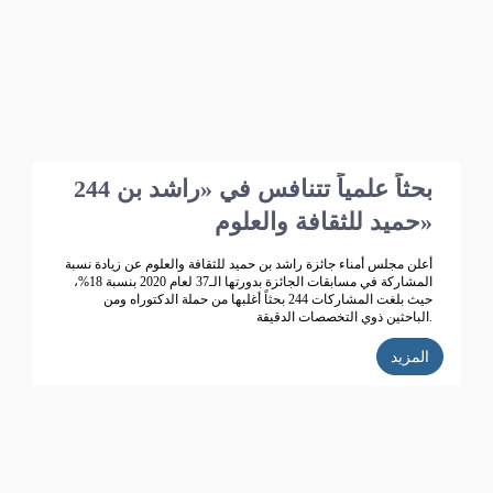
244 بحثاً علمياً تتنافس في «راشد بن
حميد للثقافة والعلوم»
أعلن مجلس أمناء جائزة راشد بن حميد للثقافة والعلوم عن زيادة نسبة
المشاركة في مسابقات الجائزة بدورتها الـ37 لعام 2020 بنسبة 18%،
حيث بلغت المشاركات 244 بحثاً أغلبها من حملة الدكتوراه ومن
الباحثين ذوي التخصصات الدقيقة.
المزيد