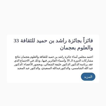
بو هزاع
33 فائزاً بجائزة راشد بن حميد للثقافة
والعلوم بعجمان
اعتمد مجلس أمناء جائزة راشد بن حميد للثقافة والعلوم بعجمان نتائج
مشاركات الدورة الـ 39 وأسماء الفائزين فيها، وذلك في الاجتماع الذي
عقد برئاسة الدكتور الدكتور خليفة الشعالي، وبحضور الأعضاء: الدكتور
عبد الله الشامسي، والدكتورعبدالله السعيدي، والدكتور عبد المجيد
الخاجة، والدكتور خالد الخاجة، والدكتور سيف الشعالي، والدكتورة نهلة
القاسمي، وأحمد حبيب الغريب، وخميس عبدالله، ونجيبة محمد
المزيد
الرفاعي. وفائقة هلال بو هزاع