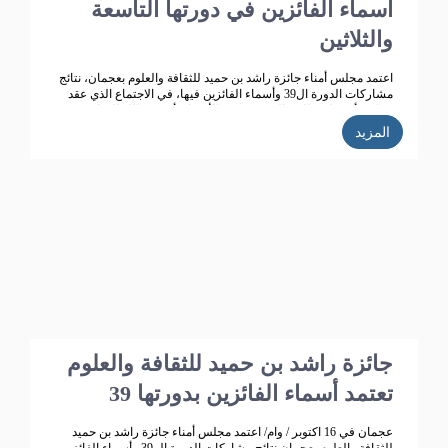
أسماء الفائزين في دورتها التاسعة
والثلاثين
اعتمد مجلس أمناء جائزة راشد بن حميد للثقافة والعلوم بعجمان، نتائج
مشاركات الدورة ال39 وأسماء الفائزين فيها، في الاجتماع الذي عقد
برئاسة أ.د. خليفة الشعالي، وبحضور الأعضاء: أ.د. عبد الله الشامسي،
ود. عبدالله السعيدي، ود. عبد المجيد الخاجة، ود. خالد الخاجة، ود. سيف
المزيد
الشعالي، ود. نهلة القاسمي، وأحمد حبيب الغريب، وخميس عبدالله،
ونجيبة محمد الرفاعي. وسعادة فائقة هلال بو هزاع.
جائزة راشد بن حميد للثقافة والعلوم
تعتمد أسماء الفائزين بدورتها 39
عجمان في 16 اكتوبر / وام/ اعتمد مجلس أمناء جائزة راشد بن حميد