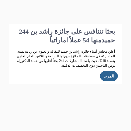
244 بحثا تتنافس على جائزة راشد بن
حميدمنها 54 عملاً اماراتياً
أعلن مجلس أمناء جائزة راشد بن حميد للثقافة والعلوم عن زيادة نسبة
المشاركة في مسابقات الجائزة بدورتها السابعة والثلاثين للعام الجاري
بنسبة 18%، حيث بلغت المشاركات 244 بحثاً أغلبها من حملة الدكتوراه
ومن الباحثين ذوي التخصصات الدقيقة.
المزيد