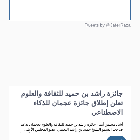
Tweets by @JaferRaza
جائزة راشد بن حميد للثقافة والعلوم
تعلن إطلاق جائزة عجمان للذكاء
الاصطناعي
أشاد مجلس أمناء جائزة راشد بن حميد للثقافة والعلوم بعجمان بدعم
صاحب السمو الشيخ حميد بن راشد النعيمي عضو المجلس الأعلى
حاكم عجمان ، وقرينته سمو الشيخة فاطمة بنت زايد بن صقر آل نهيان
رئيسة مجلس أمناء جائزة راشد بن حميد للثقافة والعلوم ، مؤكد ين