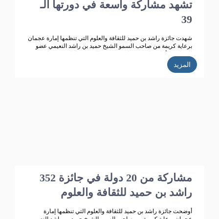
تشهد مشاركة واسعة في دورتها الـ
39
شهدت جائزة راشد بن حميد للثقافة والعلوم التي تنظمها إمارة عجمان
برعاية كريمة من صاحب السمو الشيخ حميد بن راشد النعيمي عضو
المجلس الأعلى حاكم عجمان ، وقرينته الشيخة فاطمة بنت زايد بن
صقر آل نهيان رئيسة جمعية أم المؤمنين.. تطوراً كبيراً وانتشاراً واسعاً
المزيد
حيث بلغت الأعمال المشاركة في الدورة الـ 38 للجائزة "358" مشاركة
من 14 دولة خليجية وعربية ،وتأهل للمنافسة 270 مشاركة، قام
بتحكيمها 147 محكما وفاز في هذه الدورة 35 مشاركا.
352 مشاركة من 20 دولة في جائزة
راشد بن حميد للثقافة والعلوم
أوضحت جائزة راشد بن حميد للثقافة والعلوم التي تنظمها إمارة