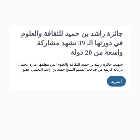
جائزة راشد بن حميد للثقافة والعلوم
في دورتها الـ 39 تشهد مشاركة
واسعة من 20 دولة
شهدت جائزة راشد بن حميد للثقافة والعلوم التي تنظمها امارة عجمان
برعاية كريمة من صاحب السمو الشيخ حميد بن راشد النعيمي عضو
المجلس الأعلى حاكم عجمان، وقرينته سمو الشيخة فاطمة بنت زايد
بن صقر آل نهيان رئيسة جمعية أم المؤمنين ، تطوراً كبيراً وانتشاراً
المزيد
واسعاً حيث بلغت الاعمال المشاركة في الدورة الـ 38 للجائزة( 358 )
مشاركة من 14 دولة خليجية وعربية ، وتأهل للمنافسة 270 مشاركة،
قام بتحكيمها 147 محكما، وفاز في هذه الدورة 35 مشاركا ، واعلنت
الجائزة ان الدورة الحالية للجائزة (39) بلغت عدد المشاركات
المستلمة (352 ) من 20 دولة عربية، وقد تأهل للمشاركة في التحكيم
187 عملا، حيث تتم حاليا عمليات التحكيم من قبل محكمين متخصصين
تم اختيارهم خلال الاجتماع الذي عقده مجلس أمناء الجائزة مؤخرا.