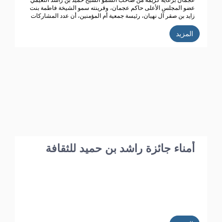
عجمان برعاية كريمة من صاحب السمو الشيخ حميد بن راشد النعيمي
عضو المجلس الأعلى حاكم عجمان، وقرينته سمو الشيخة فاطمة بنت
زايد بن صقر آل نهيان، رئيسة جمعية أم المؤمنين، أن عدد المشاركات
المتسلمة في الدورة الحالية للجائزة (الدورة الـ 39) بلغت 352 من 20
دولة عربية، تأهل منها 187 عملاً تخضع حالياً للتحكيم من قبل محكمين
المزيد
متخصصين تم اختيارهم خلال الاجتماع الذي عقده مجلس أمناء الجائزة
مؤخراً.
أمناء جائزة راشد بن حميد للثقافة