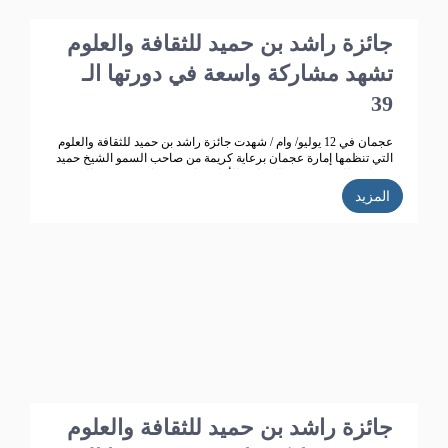
جائزة راشد بن حميد للثقافة والعلوم
تشهد مشاركة واسعة في دورتها الـ
39
عجمان في 12 يوليو/ وام / شهدت جائزة راشد بن حميد للثقافة والعلوم
التي تنظمها إمارة عجمان برعاية كريمة من صاحب السمو الشيخ حميد
بن راشد النعيمي عضو المجلس الأعلى حاكم عجمان ، وقرينته الشيخة
فاطمة بنت زايد بن صقر آل نهيان رئيسة جمعية أم المؤمنين.. تطوراً
المزيد
كبيراً وانتشاراً واسعاً حيث بلغت الأعمال المشاركة في الدورة الـ 38
للجائزة "358" مشاركة من 14 دولة خليجية وعربية ،وتأهل للمنافسة
270 مشاركة، قام بتحكيمها 147 محكما وفاز في هذه الدورة 35
مشاركا.
جائزة راشد بن حميد للثقافة والعلوم