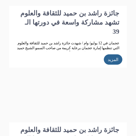
جائزة راشد بن حميد للثقافة والعلوم
تشهد مشاركة واسعة في دورتها الـ
39
عجمان في 12 يوليو/ وام / شهدت جائزة راشد بن حميد للثقافة والعلوم
التي تنظمها إمارة عجمان برعاية كريمة من صاحب السمو الشيخ حميد
بن راشد النعيمي عضو المجلس الأعلى حاكم عجمان ، وقرينته الشيخة
فاطمة بنت زايد بن صقر آل نهيان رئيسة جمعية أم المؤمنين.. تطوراً
المزيد
كبيراً وانتشاراً واسعاً حيث بلغت الأعمال المشاركة في الدورة الـ 38
للجائزة "358" مشاركة من 14 دولة خليجية وعربية ،وتأهل للمنافسة
270 مشاركة، قام بتحكيمها 147 محكما وفاز في هذه الدورة 35
مشاركا.
جائزة راشد بن حميد للثقافة والعلوم