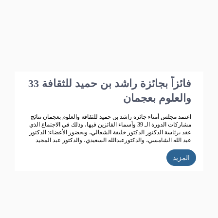
بو هزاع
33 فائزاً بجائزة راشد بن حميد للثقافة
والعلوم بعجمان
اعتمد مجلس أمناء جائزة راشد بن حميد للثقافة والعلوم بعجمان نتائج
مشاركات الدورة الـ 39 وأسماء الفائزين فيها، وذلك في الاجتماع الذي
عقد برئاسة الدكتور الدكتور خليفة الشعالي، وبحضور الأعضاء: الدكتور
عبد الله الشامسي، والدكتورعبدالله السعيدي، والدكتور عبد المجيد
الخاجة، والدكتور خالد الخاجة، والدكتور سيف الشعالي، والدكتورة نهلة
القاسمي، وأحمد حبيب الغريب، وخميس عبدالله، ونجيبة محمد
المزيد
الرفاعي. وفائقة هلال بو هزاع