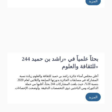
المزيد
244 بحثاً علمياً في «راشد بن حميد
للثقافة والعلوم»
أعلن مجلس أمناء جائزة راشد بن حميد للثقافة والعلوم زيادة نسبة
المشاركة في مسابقات الجائزة بدورتها السابعة والثلاثين لعام 2020
بنسبة 18%، حيث بلغت المشاركات 244 بحثاً، أغلبها من حملة
الدكتوراه ومن الباحثين ذوي التخصصات الدقيقة. وأوضحت الإحصاءات
أن عدد المشاركات التي دخلت المنافسة 244 مشاركة، تتصدرها
المملكة العربية السعودية ثم الإمارات، ثم سلطنة عمان ثم البحرين
المزيد
والكويت.