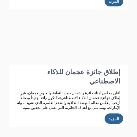
المزيد
على أن هذا الدعم الذي بدأ منذ انشاء الجائزة قبل 4 عقود وهو مستمر
حتى هذه اللحظة، حيث ساهم هذا الدعم في استمرار الجائزة وتطورها
من حيث المحتوى واعداد المشاركين فيها فضلا عن توسعها من النطاق
المحلي الى الخليجي حتى انطلاقتها الواسعة على مستوى الوطن
العربي في دورتها السابعة والثلاثون وذلك في عام 2020م.
إطلاق جائزة عجمان للذكاء
الاصطناعي
أعلن مجلس أمناء جائزة راشد بن حميد للثقافة والعلوم بعجمان، عن
إطلاق «جائزة عجمان للذكاء الاصطناعي»، لتكون رافداً جديداً ومجالاً
أرحب، يعكس معالم النهضة الثقافية والتقدم العلمي، الذي تشهده دولة
الإمارات، ويتماشى مع أهداف الجائزة، التي تعمل على تحقيق تنمية
ثقافية متميزة.
المزيد