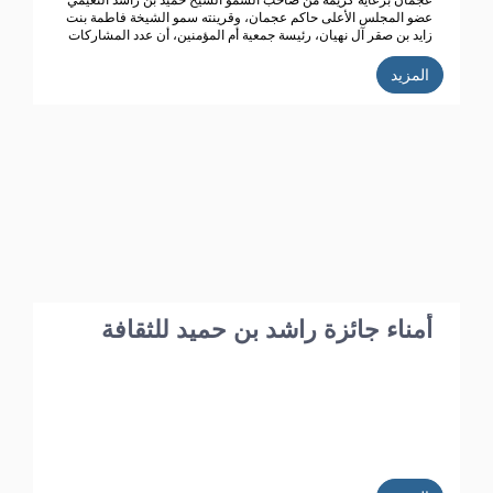
عجمان برعاية كريمة من صاحب السمو الشيخ حميد بن راشد النعيمي
عضو المجلس الأعلى حاكم عجمان، وقرينته سمو الشيخة فاطمة بنت
زايد بن صقر آل نهيان، رئيسة جمعية أم المؤمنين، أن عدد المشاركات
المتسلمة في الدورة الحالية للجائزة (الدورة الـ 39) بلغت 352 من 20
دولة عربية، تأهل منها 187 عملاً تخضع حالياً للتحكيم من قبل محكمين
المزيد
متخصصين تم اختيارهم خلال الاجتماع الذي عقده مجلس أمناء الجائزة
مؤخراً.
أمناء جائزة راشد بن حميد للثقافة