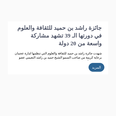
جائزة راشد بن حميد للثقافة والعلوم
في دورتها الـ 39 تشهد مشاركة
واسعة من 20 دولة
شهدت جائزة راشد بن حميد للثقافة والعلوم التي تنظمها امارة عجمان
برعاية كريمة من صاحب السمو الشيخ حميد بن راشد النعيمي عضو
المجلس الأعلى حاكم عجمان، وقرينته سمو الشيخة فاطمة بنت زايد
بن صقر آل نهيان رئيسة جمعية أم المؤمنين ، تطوراً كبيراً وانتشاراً
المزيد
واسعاً حيث بلغت الاعمال المشاركة في الدورة الـ 38 للجائزة( 358 )
مشاركة من 14 دولة خليجية وعربية ، وتأهل للمنافسة 270 مشاركة،
قام بتحكيمها 147 محكما، وفاز في هذه الدورة 35 مشاركا ، واعلنت
الجائزة ان الدورة الحالية للجائزة (39) بلغت عدد المشاركات
المستلمة (352 ) من 20 دولة عربية، وقد تأهل للمشاركة في التحكيم
187 عملا، حيث تتم حاليا عمليات التحكيم من قبل محكمين متخصصين
تم اختيارهم خلال الاجتماع الذي عقده مجلس أمناء الجائزة مؤخرا.