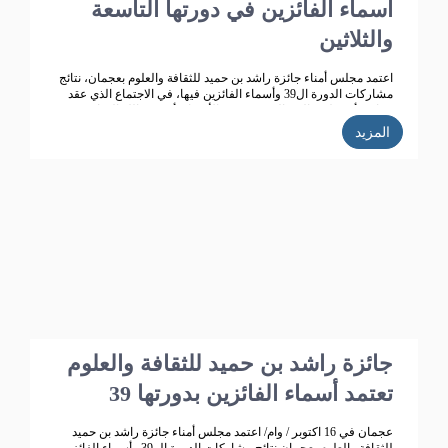
أسماء الفائزين في دورتها التاسعة
والثلاثين
اعتمد مجلس أمناء جائزة راشد بن حميد للثقافة والعلوم بعجمان، نتائج
مشاركات الدورة ال39 وأسماء الفائزين فيها، في الاجتماع الذي عقد
برئاسة أ.د. خليفة الشعالي، وبحضور الأعضاء: أ.د. عبد الله الشامسي،
ود. عبدالله السعيدي، ود. عبد المجيد الخاجة، ود. خالد الخاجة، ود. سيف
المزيد
الشعالي، ود. نهلة القاسمي، وأحمد حبيب الغريب، وخميس عبدالله،
ونجيبة محمد الرفاعي. وسعادة فائقة هلال بو هزاع.
جائزة راشد بن حميد للثقافة والعلوم
تعتمد أسماء الفائزين بدورتها 39
عجمان في 16 اكتوبر / وام/ اعتمد مجلس أمناء جائزة راشد بن حميد