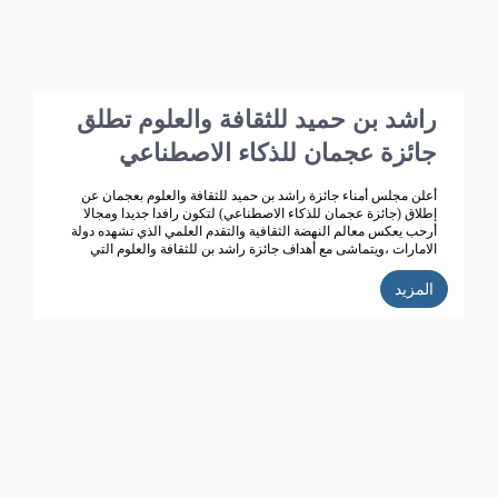
راشد بن حميد للثقافة والعلوم تطلق
جائزة عجمان للذكاء الاصطناعي
أعلن مجلس أمناء جائزة راشد بن حميد للثقافة والعلوم بعجمان عن
إطلاق (جائزة عجمان للذكاء الاصطناعي) لتكون رافدا جديدا ومجالا
أرحب يعكس معالم النهضة الثقافية والتقدم العلمي الذي تشهده دولة
الامارات ،ويتماشى مع أهداف جائزة راشد بن للثقافة والعلوم التي
تعمل على تحقيق تنمية ثقافية متميزة، ودعم حركة البحث العلمي
واثراء الحياة الثقافية المتطورة في دولة الامارات، الى جانب تكريم
المزيد
الباحثين ودعم انتاجهم العلمي كي يساهم في احداث نقلة حضارية
للمجتمع الاماراتي والعربي.