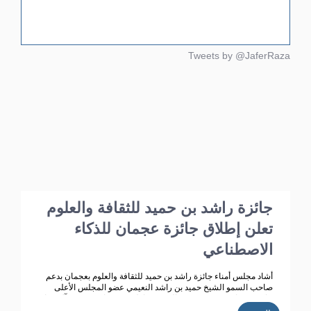
Tweets by @JaferRaza
جائزة راشد بن حميد للثقافة والعلوم
تعلن إطلاق جائزة عجمان للذكاء
الاصطناعي
أشاد مجلس أمناء جائزة راشد بن حميد للثقافة والعلوم بعجمان بدعم
صاحب السمو الشيخ حميد بن راشد النعيمي عضو المجلس الأعلى
حاكم عجمان ، وقرينته سمو الشيخة فاطمة بنت زايد بن صقر آل نهيان
رئيسة مجلس أمناء جائزة راشد بن حميد للثقافة والعلوم ، مؤكد ين