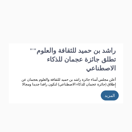
"راشد بن حميد للثقافة والعلوم"
تطلق جائزة عجمان للذكاء
الاصطناعي
أعلن مجلس أمناء جائزة راشد بن حميد للثقافة والعلوم بعجمان عن
إطلاق (جائزة عجمان للذكاء الاصطناعي) لتكون رافدا جديدا ومجالا
أرحب يعكس معالم النهضة الثقافية والتقدم العلمي الذي تشهده دولة
الامارات ،ويتماشى مع أهداف جائزة راشد بن للثقافة والعلوم التي
المزيد
تعمل على تحقيق تنمية ثقافية متميزة، ودعم حركة البحث العلمي
واثراء الحياة الثقافية المتطورة في دولة الامارات، الى جانب تكريم
الباحثين ودعم انتاجهم العلمي كي يساهم في احداث نقلة حضارية
للمجتمع الاماراتي والعربي.