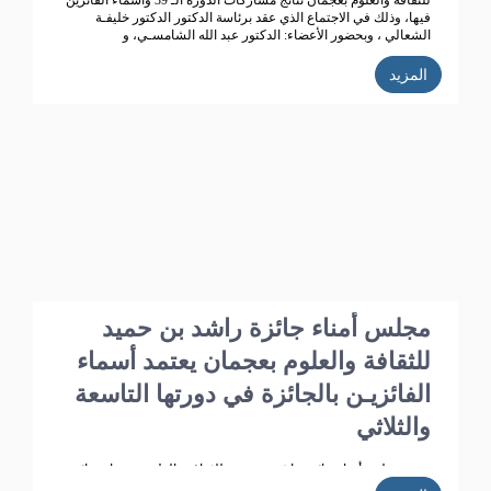
للثقافة والعلوم بعجمان نتائج مشاركات الدورة الـ 39 وأسماء الفائزين
فيها، وذلك في الاجتماع الذي عقد برئاسة الدكتور الدكتور خليفـة
الشعالي ، وبحضور الأعضاء: الدكتور عبد الله الشامسـي، و
الدكتورعبدالله السعيدي، و الدكتور عبد المجيد الخاجـة، و الدكتور خالد
الخاجة، و الدكتور سيـف الشعالـي، والدكتورة نهلة القاسمي، وأحـمد
المزيد
حـبيب الغريب، وخميس عبدالله،ونجيبـة محمد الرفاعي. وسعادة فائقة
هلال بو هزاع.
مجلس أمناء جائزة راشد بن حميد
للثقافة والعلوم بعجمان يعتمد أسماء
الفائزيـن بالجائزة في دورتها التاسعة
والثلاثي
عتمد مجلس أمناء جائزة راشد بن حميد للثقافة والعلوم بعجمان نتائج
مشاركات الدورة الـ 39 وأسماء الفائزين فيها، وذلك في الاجتماع الذي