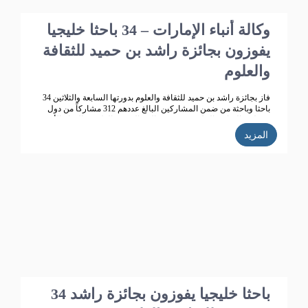
وكالة أنباء الإمارات – 34 باحثا خليجيا
يفوزون بجائزة راشد بن حميد للثقافة
والعلوم
فاز بجائزة راشد بن حميد للثقافة والعلوم بدورتها السابعة والثلاثين 34
باحثا وباحثة من ضمن المشاركين البالغ عددهم 312 مشاركاً من دول
مجلس التعاون الخليجي ، في مجالات البحوث العلمية والإبداع الأدبي .
المزيد
34 باحثا خليجيا يفوزون بجائزة راشد