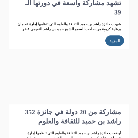
تشهد مشاركة واسعة في دورتها الـ
39
شهدت جائزة راشد بن حميد للثقافة والعلوم التي تنظمها إمارة عجمان
برعاية كريمة من صاحب السمو الشيخ حميد بن راشد النعيمي عضو
المجلس الأعلى حاكم عجمان ، وقرينته الشيخة فاطمة بنت زايد بن
صقر آل نهيان رئيسة جمعية أم المؤمنين.. تطوراً كبيراً وانتشاراً واسعاً
المزيد
حيث بلغت الأعمال المشاركة في الدورة الـ 38 للجائزة "358" مشاركة
من 14 دولة خليجية وعربية ،وتأهل للمنافسة 270 مشاركة، قام
بتحكيمها 147 محكما وفاز في هذه الدورة 35 مشاركا.
352 مشاركة من 20 دولة في جائزة
راشد بن حميد للثقافة والعلوم
أوضحت جائزة راشد بن حميد للثقافة والعلوم التي تنظمها إمارة