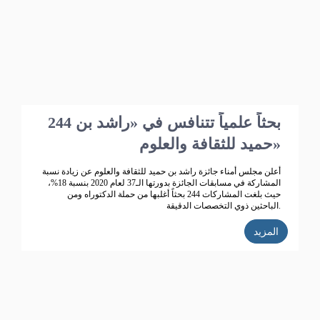
244 بحثاً علمياً تتنافس في «راشد بن
حميد للثقافة والعلوم»
أعلن مجلس أمناء جائزة راشد بن حميد للثقافة والعلوم عن زيادة نسبة
المشاركة في مسابقات الجائزة بدورتها الـ37 لعام 2020 بنسبة 18%،
حيث بلغت المشاركات 244 بحثاً أغلبها من حملة الدكتوراه ومن
الباحثين ذوي التخصصات الدقيقة.
المزيد