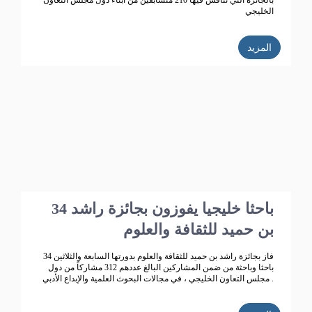
بالجائزة التي تنافس فيها 210 متسابقين من أبناء دول مجلس التعاون
الخليجي
المزيد
34 باحثا خليجيا يفوزون بجائزة راشد
بن حميد للثقافة والعلوم
فاز بجائزة راشد بن حميد للثقافة والعلوم بدورتها السابعة والثلاثين 34
باحثا وباحثة من ضمن المشاركين البالغ عددهم 312 مشاركاً من دول
مجلس التعاون الخليجي ، في مجالات البحوث العلمية والإبداع الأدبي .