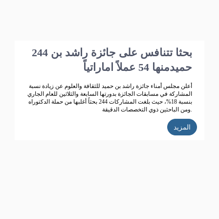
244 بحثا تتنافس على جائزة راشد بن
حميدمنها 54 عملاً اماراتياً
أعلن مجلس أمناء جائزة راشد بن حميد للثقافة والعلوم عن زيادة نسبة
المشاركة في مسابقات الجائزة بدورتها السابعة والثلاثين للعام الجاري
بنسبة 18%، حيث بلغت المشاركات 244 بحثاً أغلبها من حملة الدكتوراه
ومن الباحثين ذوي التخصصات الدقيقة.
المزيد