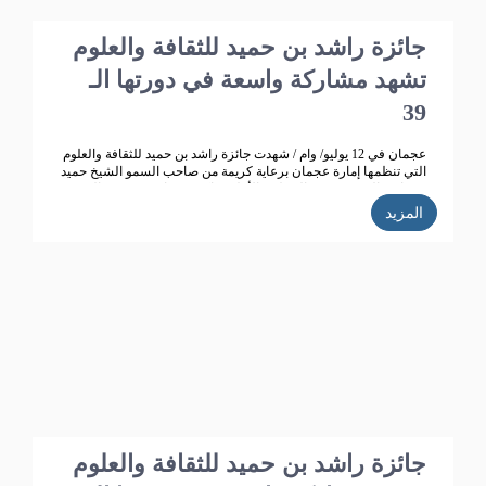
جائزة راشد بن حميد للثقافة والعلوم
تشهد مشاركة واسعة في دورتها الـ
39
عجمان في 12 يوليو/ وام / شهدت جائزة راشد بن حميد للثقافة والعلوم
التي تنظمها إمارة عجمان برعاية كريمة من صاحب السمو الشيخ حميد
بن راشد النعيمي عضو المجلس الأعلى حاكم عجمان ، وقرينته الشيخة
فاطمة بنت زايد بن صقر آل نهيان رئيسة جمعية أم المؤمنين.. تطوراً
المزيد
كبيراً وانتشاراً واسعاً حيث بلغت الأعمال المشاركة في الدورة الـ 38
للجائزة "358" مشاركة من 14 دولة خليجية وعربية ،وتأهل للمنافسة
270 مشاركة، قام بتحكيمها 147 محكما وفاز في هذه الدورة 35
مشاركا.
جائزة راشد بن حميد للثقافة والعلوم