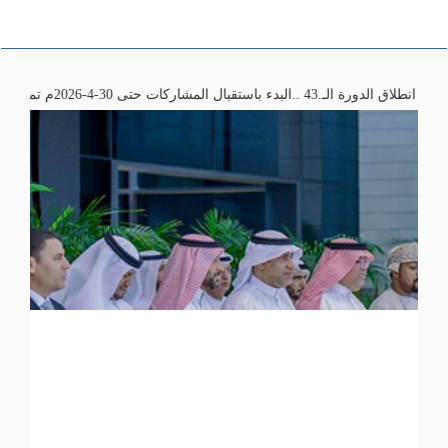
قبال المشاركات حتى 30-4-2026م تمنياتنا لكم بالتوفيق