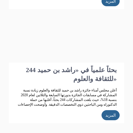
المزيد
244 بحثاً علمياً في «راشد بن حميد
للثقافة والعلوم»
أعلن مجلس أمناء جائزة راشد بن حميد للثقافة والعلوم زيادة نسبة
المشاركة في مسابقات الجائزة بدورتها السابعة والثلاثين لعام 2020
بنسبة 18%، حيث بلغت المشاركات 244 بحثاً، أغلبها من حملة
الدكتوراه ومن الباحثين ذوي التخصصات الدقيقة. وأوضحت الإحصاءات
أن عدد المشاركات التي دخلت المنافسة 244 مشاركة، تتصدرها
المملكة العربية السعودية ثم الإمارات، ثم سلطنة عمان ثم البحرين
المزيد
والكويت.