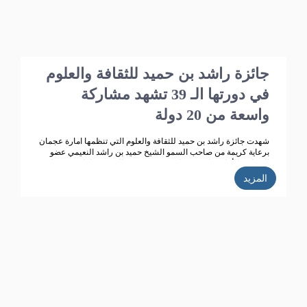
جائزة راشد بن حميد للثقافة والعلوم
في دورتها الـ 39 تشهد مشاركة
واسعة من 20 دولة
شهدت جائزة راشد بن حميد للثقافة والعلوم التي تنظمها امارة عجمان
برعاية كريمة من صاحب السمو الشيخ حميد بن راشد النعيمي عضو
المجلس الأعلى حاكم عجمان، وقرينته سمو الشيخة فاطمة بنت زايد
بن صقر آل نهيان رئيسة جمعية أم المؤمنين ، تطوراً كبيراً وانتشاراً
المزيد
واسعاً حيث بلغت الاعمال المشاركة في الدورة الـ 38 للجائزة( 358 )
مشاركة من 14 دولة خليجية وعربية ، وتأهل للمنافسة 270 مشاركة،
قام بتحكيمها 147 محكما، وفاز في هذه الدورة 35 مشاركا ، واعلنت
الجائزة ان الدورة الحالية للجائزة (39) بلغت عدد المشاركات
المستلمة (352 ) من 20 دولة عربية، وقد تأهل للمشاركة في التحكيم
187 عملا، حيث تتم حاليا عمليات التحكيم من قبل محكمين متخصصين
تم اختيارهم خلال الاجتماع الذي عقده مجلس أمناء الجائزة مؤخرا.