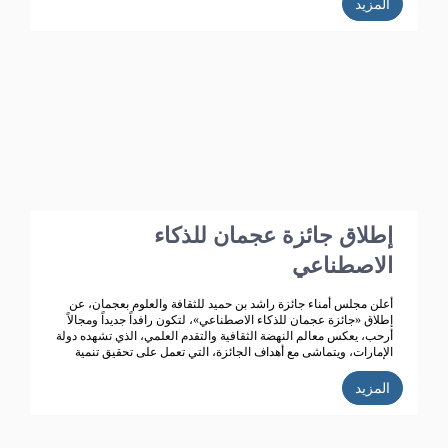
المزيد
على أن هذا الدعم الذي بدأ منذ انشاء الجائزة قبل 4 عقود وهو مستمر
حتى هذه اللحظة، حيث ساهم هذا الدعم في استمرار الجائزة وتطورها
من حيث المحتوى واعداد المشاركين فيها فضلا عن توسعها من النطاق
المحلي الى الخليجي حتى انطلاقتها الواسعة على مستوى الوطن
العربي في دورتها السابعة والثلاثون وذلك في عام 2020م.
إطلاق جائزة عجمان للذكاء
الاصطناعي
أعلن مجلس أمناء جائزة راشد بن حميد للثقافة والعلوم بعجمان، عن
إطلاق «جائزة عجمان للذكاء الاصطناعي»، لتكون رافداً جديداً ومجالاً
أرحب، يعكس معالم النهضة الثقافية والتقدم العلمي، الذي تشهده دولة
الإمارات، ويتماشى مع أهداف الجائزة، التي تعمل على تحقيق تنمية
ثقافية متميزة.
المزيد