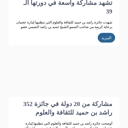
تشهد مشاركة واسعة في دورتها الـ
39
شهدت جائزة راشد بن حميد للثقافة والعلوم التي تنظمها إمارة عجمان
برعاية كريمة من صاحب السمو الشيخ حميد بن راشد النعيمي عضو
المجلس الأعلى حاكم عجمان ، وقرينته الشيخة فاطمة بنت زايد بن
صقر آل نهيان رئيسة جمعية أم المؤمنين.. تطوراً كبيراً وانتشاراً واسعاً
المزيد
حيث بلغت الأعمال المشاركة في الدورة الـ 38 للجائزة "358" مشاركة
من 14 دولة خليجية وعربية ،وتأهل للمنافسة 270 مشاركة، قام
بتحكيمها 147 محكما وفاز في هذه الدورة 35 مشاركا.
352 مشاركة من 20 دولة في جائزة
راشد بن حميد للثقافة والعلوم
أوضحت جائزة راشد بن حميد للثقافة والعلوم التي تنظمها إمارة