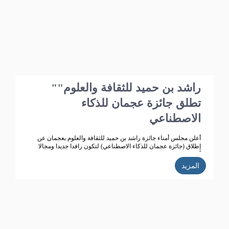
"راشد بن حميد للثقافة والعلوم"
تطلق جائزة عجمان للذكاء
الاصطناعي
أعلن مجلس أمناء جائزة راشد بن حميد للثقافة والعلوم بعجمان عن
إطلاق (جائزة عجمان للذكاء الاصطناعي) لتكون رافدا جديدا ومجالا
أرحب يعكس معالم النهضة الثقافية والتقدم العلمي الذي تشهده دولة
الامارات ،ويتماشى مع أهداف جائزة راشد بن للثقافة والعلوم التي
المزيد
تعمل على تحقيق تنمية ثقافية متميزة، ودعم حركة البحث العلمي
واثراء الحياة الثقافية المتطورة في دولة الامارات، الى جانب تكريم
الباحثين ودعم انتاجهم العلمي كي يساهم في احداث نقلة حضارية
للمجتمع الاماراتي والعربي.