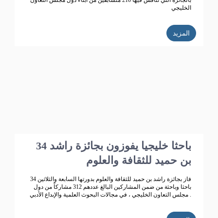
بالجائزة التي تنافس فيها 210 متسابقين من أبناء دول مجلس التعاون
الخليجي
المزيد
34 باحثا خليجيا يفوزون بجائزة راشد
بن حميد للثقافة والعلوم
فاز بجائزة راشد بن حميد للثقافة والعلوم بدورتها السابعة والثلاثين 34
باحثا وباحثة من ضمن المشاركين البالغ عددهم 312 مشاركاً من دول
مجلس التعاون الخليجي ، في مجالات البحوث العلمية والإبداع الأدبي .