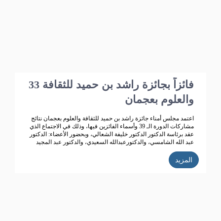
بو هزاع
33 فائزاً بجائزة راشد بن حميد للثقافة
والعلوم بعجمان
اعتمد مجلس أمناء جائزة راشد بن حميد للثقافة والعلوم بعجمان نتائج
مشاركات الدورة الـ 39 وأسماء الفائزين فيها، وذلك في الاجتماع الذي
عقد برئاسة الدكتور الدكتور خليفة الشعالي، وبحضور الأعضاء: الدكتور
عبد الله الشامسي، والدكتورعبدالله السعيدي، والدكتور عبد المجيد
الخاجة، والدكتور خالد الخاجة، والدكتور سيف الشعالي، والدكتورة نهلة
القاسمي، وأحمد حبيب الغريب، وخميس عبدالله، ونجيبة محمد
المزيد
الرفاعي. وفائقة هلال بو هزاع