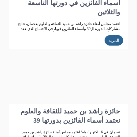
أسماء الفائزين في دورتها التاسعة
والثلاثين
اعتمد مجلس أمناء جائزة راشد بن حميد للثقافة والعلوم بعجمان، نتائج
مشاركات الدورة ال39 وأسماء الفائزين فيها، في الاجتماع الذي عقد
برئاسة أ.د. خليفة الشعالي، وبحضور الأعضاء: أ.د. عبد الله الشامسي،
ود. عبدالله السعيدي، ود. عبد المجيد الخاجة، ود. خالد الخاجة، ود. سيف
المزيد
الشعالي، ود. نهلة القاسمي، وأحمد حبيب الغريب، وخميس عبدالله،
ونجيبة محمد الرفاعي. وسعادة فائقة هلال بو هزاع.
جائزة راشد بن حميد للثقافة والعلوم
تعتمد أسماء الفائزين بدورتها 39
عجمان في 16 اكتوبر / وام/ اعتمد مجلس أمناء جائزة راشد بن حميد