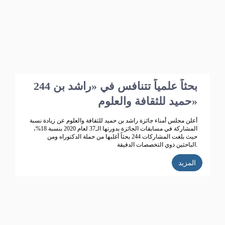
244 بحثاً علمياً تتنافس في «راشد بن
حميد للثقافة والعلوم»
أعلن مجلس أمناء جائزة راشد بن حميد للثقافة والعلوم عن زيادة نسبة
المشاركة في مسابقات الجائزة بدورتها الـ37 لعام 2020 بنسبة 18%،
حيث بلغت المشاركات 244 بحثاً أغلبها من حملة الدكتوراه ومن
الباحثين ذوي التخصصات الدقيقة.
المزيد