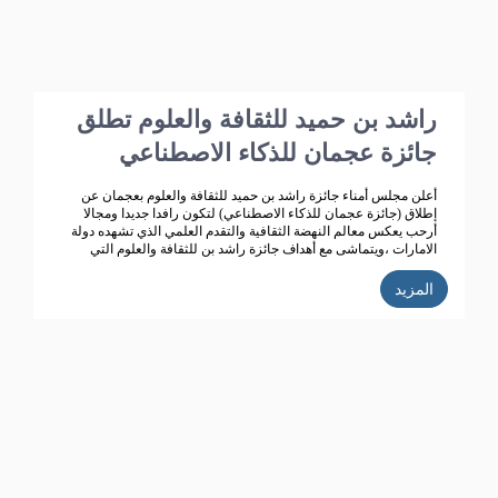
راشد بن حميد للثقافة والعلوم تطلق
جائزة عجمان للذكاء الاصطناعي
أعلن مجلس أمناء جائزة راشد بن حميد للثقافة والعلوم بعجمان عن
إطلاق (جائزة عجمان للذكاء الاصطناعي) لتكون رافدا جديدا ومجالا
أرحب يعكس معالم النهضة الثقافية والتقدم العلمي الذي تشهده دولة
الامارات ،ويتماشى مع أهداف جائزة راشد بن للثقافة والعلوم التي
تعمل على تحقيق تنمية ثقافية متميزة، ودعم حركة البحث العلمي
واثراء الحياة الثقافية المتطورة في دولة الامارات، الى جانب تكريم
المزيد
الباحثين ودعم انتاجهم العلمي كي يساهم في احداث نقلة حضارية
للمجتمع الاماراتي والعربي.