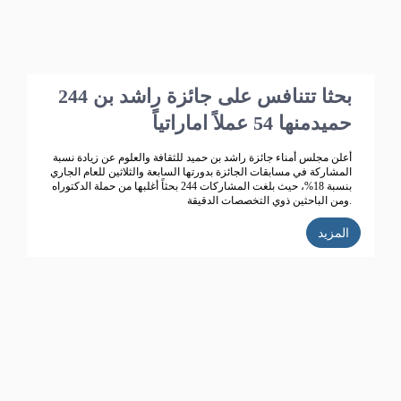
244 بحثا تتنافس على جائزة راشد بن
حميدمنها 54 عملاً اماراتياً
أعلن مجلس أمناء جائزة راشد بن حميد للثقافة والعلوم عن زيادة نسبة
المشاركة في مسابقات الجائزة بدورتها السابعة والثلاثين للعام الجاري
بنسبة 18%، حيث بلغت المشاركات 244 بحثاً أغلبها من حملة الدكتوراه
ومن الباحثين ذوي التخصصات الدقيقة.
المزيد