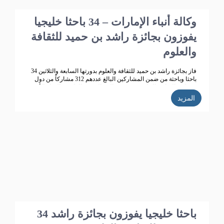
وكالة أنباء الإمارات – 34 باحثا خليجيا
يفوزون بجائزة راشد بن حميد للثقافة
والعلوم
فاز بجائزة راشد بن حميد للثقافة والعلوم بدورتها السابعة والثلاثين 34
باحثا وباحثة من ضمن المشاركين البالغ عددهم 312 مشاركاً من دول
مجلس التعاون الخليجي ، في مجالات البحوث العلمية والإبداع الأدبي .
المزيد
34 باحثا خليجيا يفوزون بجائزة راشد