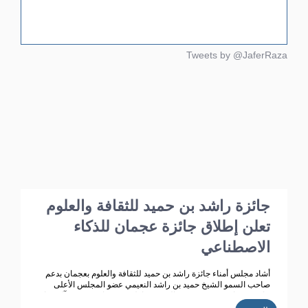
Tweets by @JaferRaza
جائزة راشد بن حميد للثقافة والعلوم
تعلن إطلاق جائزة عجمان للذكاء
الاصطناعي
أشاد مجلس أمناء جائزة راشد بن حميد للثقافة والعلوم بعجمان بدعم
صاحب السمو الشيخ حميد بن راشد النعيمي عضو المجلس الأعلى
حاكم عجمان ، وقرينته سمو الشيخة فاطمة بنت زايد بن صقر آل نهيان
رئيسة مجلس أمناء جائزة راشد بن حميد للثقافة والعلوم ، مؤكد ين