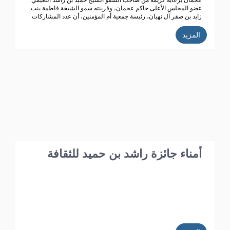
عجمان برعاية كريمة من صاحب السمو الشيخ حميد بن راشد النعيمي
عضو المجلس الأعلى حاكم عجمان، وقرينته سمو الشيخة فاطمة بنت
زايد بن صقر آل نهيان، رئيسة جمعية أم المؤمنين، أن عدد المشاركات
المتسلمة في الدورة الحالية للجائزة (الدورة الـ 39) بلغت 352 من 20
دولة عربية، تأهل منها 187 عملاً تخضع حالياً للتحكيم من قبل محكمين
المزيد
متخصصين تم اختيارهم خلال الاجتماع الذي عقده مجلس أمناء الجائزة
مؤخراً.
أمناء جائزة راشد بن حميد للثقافة